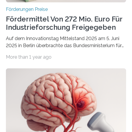
Förderungen Preise
Fördermittel Von 272 Mio. Euro Für
Industrieforschung Freigegeben
Auf dem Innovationstag Mittelstand 2025 am 5. Juni
2025 in Berlin überbrachte das Bundesministerium für
Wirtschaft und Energie eine gute Nachricht:
More than 1 year ago
Überplanmäßige Verpflichtungsermächtigungen in
Höhe von bis zu 272 Millionen Euro wurden in dieser
Woche vom Haushaltsausschuss freigegeben – unter
anderem zur Unterstützung der
Industrieforschungsprogramme Industrielle
Gemeinschaftsforschung (IGF), Zentrales
Innovationsprogramm Mittelstand (ZIM) und
Innovationskompetenz INNO-KOM. Auf dem
Innovationstag Mittelstand 2025 am 5. Juni 2025 in
Berlin überbrachte das Bundesministerium für
Wirtschaft und Energie eine gute Nachricht: