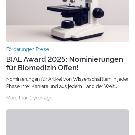
Forscherinnen und Forscher unter 40 Jahren. Geehrt
werden soll eine herausragende Doktorarbeit oder eine
hochrangige wissenschaftliche Publikation zum Thema
Schlaganfall….
Förderungen Preise
BIAL Award 2025: Nominierungen
für Biomedizin Offen!
Nominierungen für Artikel von Wissenschaftlern in jeder
Phase ihrer Karriere und aus jedem Land der Welt
willkommen sind Dieser internationale Preis wurde ins
More than 1 year ago
Leben gerufen, um die bemerkenswertesten
wissenschaftlichen Entdeckungen im biomedizinischen
Bereich auszuzeichnen. Er hat sich einen wachsenden
Ruf als Vorstufe zum Nobelpreis erarbeitet, da er in
einer früheren Ausgabe zwei Autoren auszeichnete, die