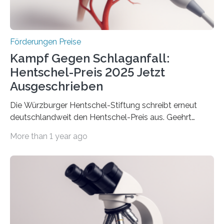
Überplanmäßige Verpflichtungsermächtigungen in
Höhe…
Förderungen Preise
Kampf Gegen Schlaganfall:
Hentschel-Preis 2025 Jetzt
Ausgeschrieben
Die Würzburger Hentschel-Stiftung schreibt erneut
deutschlandweit den Hentschel-Preis aus. Geehrt
werden soll eine herausragende Doktorarbeit oder eine
More than 1 year ago
hochrangige wissenschaftliche Publikation zum Thema
Schlaganfall. Die Hentschel-Stiftung „Kampf dem
Schlaganfall“ mit Sitz in Würzburg fördert die
Schlaganfallforschung, um die Behandlung der
Betroffenen zu verbessern. Dazu schreibt sie auch in
diesem Jahr wieder deutschlandweit den Hentschel-
Preis aus. Er richtet sich gezielt an jüngere