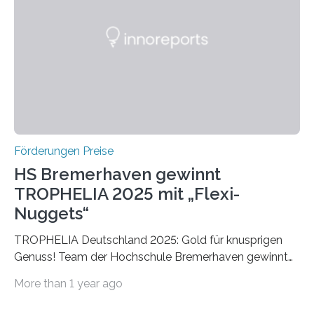
später mit dem Nobelpreis für Medizin geehrt wurden.
Die vierte Ausgabe des internationalen Preises der BIAL
Foundation, des BIAL Award in Biomedicine ist in
vollem…
Förderungen Preise
HS Bremerhaven gewinnt
TROPHELIA 2025 mit „Flexi-
Nuggets“
TROPHELIA Deutschland 2025: Gold für knusprigen
Genuss! Team der Hochschule Bremerhaven gewinnt
mit “Flexi-Nuggets” und vertritt Deutschland bei
More than 1 year ago
ECOTROPHELIAMit der Produktidee “Flexi-Nuggets”
gewinnt das Studierenden-Team der Hochschule