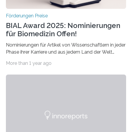
Förderungen Preise
BIAL Award 2025: Nominierungen
für Biomedizin Offen!
Nominierungen für Artikel von Wissenschaftlern in jeder
Phase ihrer Karriere und aus jedem Land der Welt
willkommen sind Dieser internationale Preis wurde ins
More than 1 year ago
Leben gerufen, um die bemerkenswertesten
wissenschaftlichen Entdeckungen im biomedizinischen
Bereich auszuzeichnen. Er hat sich einen wachsenden
Ruf als Vorstufe zum Nobelpreis erarbeitet, da er in
einer früheren Ausgabe zwei Autoren auszeichnete, die
später mit dem Nobelpreis für Medizin geehrt wurden.
Die vierte Ausgabe des internationalen Preises der BIAL
Foundation, des BIAL Award in Biomedicine ist in
vollem…