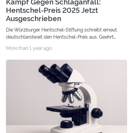
Kampf Gegen Schlaganfall:
Hentschel-Preis 2025 Jetzt
Ausgeschrieben
Die Würzburger Hentschel-Stiftung schreibt erneut
deutschlandweit den Hentschel-Preis aus. Geehrt
werden soll eine herausragende Doktorarbeit oder eine
More than 1 year ago
hochrangige wissenschaftliche Publikation zum Thema
Schlaganfall. Die Hentschel-Stiftung „Kampf dem
Schlaganfall“ mit Sitz in Würzburg fördert die
Schlaganfallforschung, um die Behandlung der
Betroffenen zu verbessern. Dazu schreibt sie auch in
diesem Jahr wieder deutschlandweit den Hentschel-
Preis aus. Er richtet sich gezielt an jüngere
Forscherinnen und Forscher unter 40 Jahren. Geehrt
werden soll eine herausragende Doktorarbeit oder eine
hochrangige wissenschaftliche Publikation zum Thema
Schlaganfall….