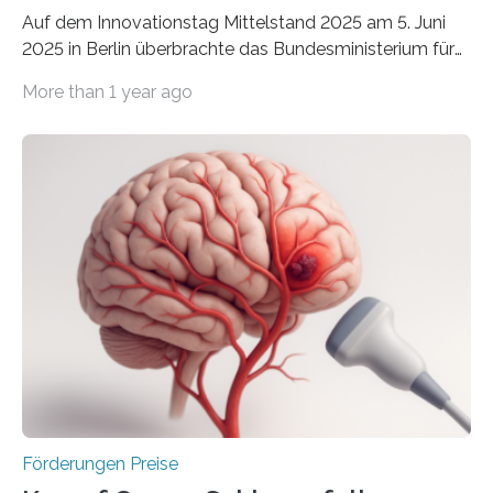
Auf dem Innovationstag Mittelstand 2025 am 5. Juni
2025 in Berlin überbrachte das Bundesministerium für
Wirtschaft und Energie eine gute Nachricht:
More than 1 year ago
Überplanmäßige Verpflichtungsermächtigungen in
Höhe von bis zu 272 Millionen Euro wurden in dieser
Woche vom Haushaltsausschuss freigegeben – unter
anderem zur Unterstützung der
Industrieforschungsprogramme Industrielle
Gemeinschaftsforschung (IGF), Zentrales
Innovationsprogramm Mittelstand (ZIM) und
Innovationskompetenz INNO-KOM. Auf dem
Innovationstag Mittelstand 2025 am 5. Juni 2025 in
Berlin überbrachte das Bundesministerium für
Wirtschaft und Energie eine gute Nachricht:
Überplanmäßige Verpflichtungsermächtigungen in
Höhe…
Förderungen Preise