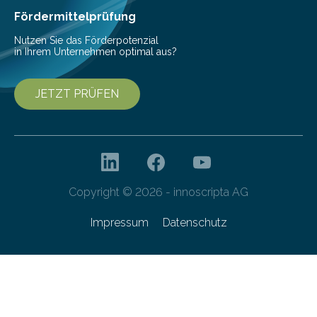
Franziska Diebel, Pauline Hoffmann und Yusuf Toprak
Fördermittelprüfung
entwickelt. Mit nur…
Nutzen Sie das Förderpotenzial
in Ihrem Unternehmen optimal aus?
JETZT PRÜFEN
Copyright © 2026 - innoscripta AG
Impressum
Datenschutz