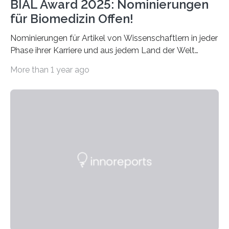
BIAL Award 2025: Nominierungen
für Biomedizin Offen!
Nominierungen für Artikel von Wissenschaftlern in jeder
Phase ihrer Karriere und aus jedem Land der Welt
willkommen sind Dieser internationale Preis wurde ins
More than 1 year ago
Leben gerufen, um die bemerkenswertesten
wissenschaftlichen Entdeckungen im biomedizinischen
Bereich auszuzeichnen. Er hat sich einen wachsenden
Ruf als Vorstufe zum Nobelpreis erarbeitet, da er in
einer früheren Ausgabe zwei Autoren auszeichnete, die
später mit dem Nobelpreis für Medizin geehrt wurden.
Die vierte Ausgabe des internationalen Preises der BIAL
Foundation, des BIAL Award in Biomedicine ist in
vollem…