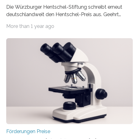
Die Würzburger Hentschel-Stiftung schreibt erneut
deutschlandweit den Hentschel-Preis aus. Geehrt
werden soll eine herausragende Doktorarbeit oder eine
More than 1 year ago
hochrangige wissenschaftliche Publikation zum Thema
Schlaganfall. Die Hentschel-Stiftung „Kampf dem
Schlaganfall“ mit Sitz in Würzburg fördert die
Schlaganfallforschung, um die Behandlung der
Betroffenen zu verbessern. Dazu schreibt sie auch in
diesem Jahr wieder deutschlandweit den Hentschel-
Preis aus. Er richtet sich gezielt an jüngere
Forscherinnen und Forscher unter 40 Jahren. Geehrt
werden soll eine herausragende Doktorarbeit oder eine
hochrangige wissenschaftliche Publikation zum Thema
Schlaganfall….
Förderungen Preise