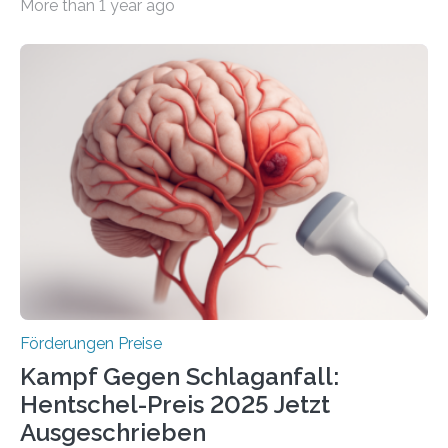
More than 1 year ago
Überplanmäßige Verpflichtungsermächtigungen in
Höhe von bis zu 272 Millionen Euro wurden in dieser
Woche vom Haushaltsausschuss freigegeben – unter
anderem zur Unterstützung der
Industrieforschungsprogramme Industrielle
Gemeinschaftsforschung (IGF), Zentrales
Innovationsprogramm Mittelstand (ZIM) und
Innovationskompetenz INNO-KOM. Auf dem
Innovationstag Mittelstand 2025 am 5. Juni 2025 in
Berlin überbrachte das Bundesministerium für
Wirtschaft und Energie eine gute Nachricht:
Überplanmäßige Verpflichtungsermächtigungen in
Höhe…
Förderungen Preise
Kampf Gegen Schlaganfall:
Hentschel-Preis 2025 Jetzt
Ausgeschrieben