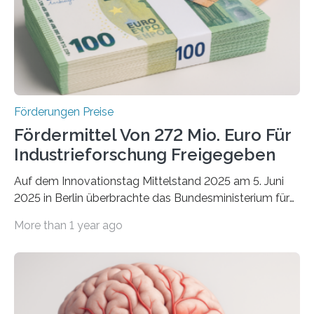
Förderungen Preise
Fördermittel Von 272 Mio. Euro Für
Industrieforschung Freigegeben
Auf dem Innovationstag Mittelstand 2025 am 5. Juni
2025 in Berlin überbrachte das Bundesministerium für
Wirtschaft und Energie eine gute Nachricht:
More than 1 year ago
Überplanmäßige Verpflichtungsermächtigungen in
Höhe von bis zu 272 Millionen Euro wurden in dieser
Woche vom Haushaltsausschuss freigegeben – unter
anderem zur Unterstützung der
Industrieforschungsprogramme Industrielle