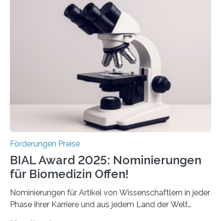
Schlaganfall“ mit Sitz in Würzburg fördert die
Schlaganfallforschung, um die Behandlung der
Betroffenen zu verbessern. Dazu schreibt sie auch in
diesem Jahr wieder deutschlandweit den Hentschel-
Preis aus. Er richtet sich gezielt an jüngere
Forscherinnen und Forscher unter 40 Jahren. Geehrt
werden soll eine herausragende Doktorarbeit oder eine
hochrangige wissenschaftliche Publikation zum Thema
Schlaganfall….
Förderungen Preise
BIAL Award 2025: Nominierungen
für Biomedizin Offen!
Nominierungen für Artikel von Wissenschaftlern in jeder
Phase ihrer Karriere und aus jedem Land der Welt
willkommen sind Dieser internationale Preis wurde ins