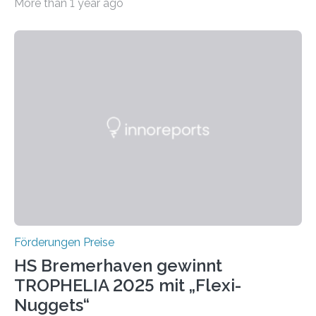
More than 1 year ago
Leben gerufen, um die bemerkenswertesten
wissenschaftlichen Entdeckungen im biomedizinischen
Bereich auszuzeichnen. Er hat sich einen wachsenden
Ruf als Vorstufe zum Nobelpreis erarbeitet, da er in
einer früheren Ausgabe zwei Autoren auszeichnete, die
später mit dem Nobelpreis für Medizin geehrt wurden.
Die vierte Ausgabe des internationalen Preises der BIAL
Foundation, des BIAL Award in Biomedicine ist in
vollem…
Förderungen Preise
HS Bremerhaven gewinnt
TROPHELIA 2025 mit „Flexi-
Nuggets“