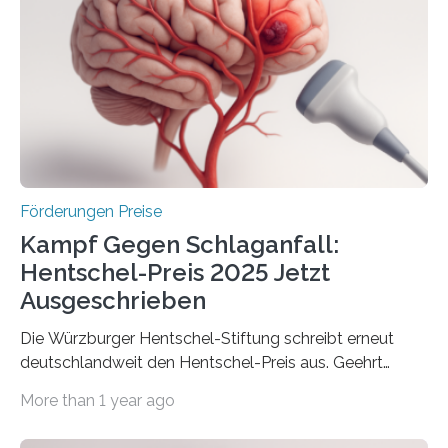
Gemeinschaftsforschung (IGF), Zentrales
Innovationsprogramm Mittelstand (ZIM) und
Innovationskompetenz INNO-KOM. Auf dem
Innovationstag Mittelstand 2025 am 5. Juni 2025 in
Berlin überbrachte das Bundesministerium für
Wirtschaft und Energie eine gute Nachricht:
Überplanmäßige Verpflichtungsermächtigungen in
Höhe…
Förderungen Preise
Kampf Gegen Schlaganfall:
Hentschel-Preis 2025 Jetzt
Ausgeschrieben
Die Würzburger Hentschel-Stiftung schreibt erneut
deutschlandweit den Hentschel-Preis aus. Geehrt
werden soll eine herausragende Doktorarbeit oder eine
More than 1 year ago
hochrangige wissenschaftliche Publikation zum Thema
Schlaganfall. Die Hentschel-Stiftung „Kampf dem