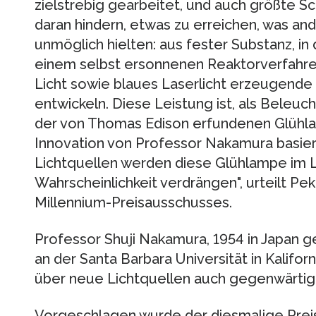
zielstrebig gearbeitet, und auch größte Sc
daran hindern, etwas zu erreichen, was an
unmöglich hielten: aus fester Substanz, in 
einem selbst ersonnenen Reaktorverfahre
Licht sowie blaues Laserlicht erzeugende e
entwickeln. Diese Leistung ist, als Beleu
der von Thomas Edison erfundenen Glühlam
Innovation von Professor Nakamura basier
Lichtquellen werden diese Glühlampe im L
Wahrscheinlichkeit verdrängen", urteilt Pe
Millennium-Preisausschusses.
Professor Shuji Nakamura, 1954 in Japan g
an der Santa Barbara Universität in Kalifo
über neue Lichtquellen auch gegenwärtig 
Vorgeschlagen wurde der diesmalige Prei