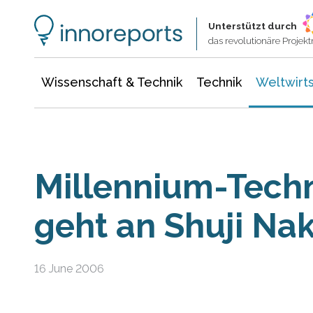
Wissenschaft & Technik
Informationstechnologie
Energie & Elektrotechnik
Unterstützt durch
das revolutionäre Proje
Wissenschaft & Technik
Technik
Weltwirts
Millennium-Techn
geht an Shuji N
16 June 2006