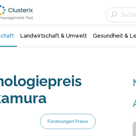
Landwirtschaft & Umwelt
Gesundheit &
Agrar- Forstwissenschaften
Unternehmensmeldungen
Biowissenschafte
Ökologie Umwelt- Naturschutz
ktmanagement-Tool
chaft
Landwirtschaft & Umwelt
Gesundheit & L
ologiepreis
akamura
Förderungen Preise