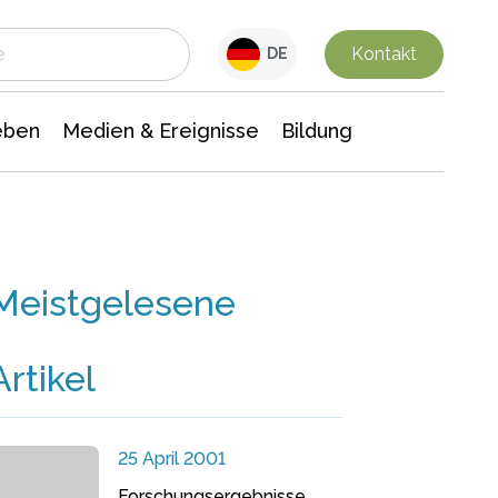
 Leben
Medien & Ereignisse
Interdisziplinäre Forschung
Veranstaltungsnachrichten
n Chemie
Gesellschaftswissenschaften
Kontakt
DE
eben
Medien & Ereignisse
Bildung
Meistgelesene
Artikel
25 April 2001
Forschungsergebnisse