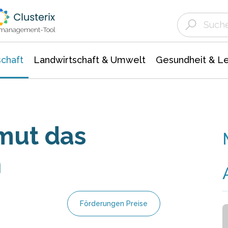
Landwirtschaft & Umwelt
Gesundheit &
Agrar- Forstwissenschaften
Unternehmensmeldungen
Biowissenschafte
Ökologie Umwelt- Naturschutz
ktmanagement-Tool
chaft
Landwirtschaft & Umwelt
Gesundheit & L
mut das
n
Förderungen Preise