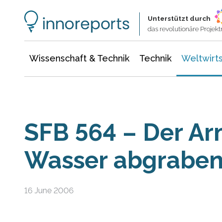
Wissenschaft & Technik
Informationstechnologie
Energie & Elektrotechnik
Unterstützt durch
das revolutionäre Proje
Wissenschaft & Technik
Technik
Weltwirts
SFB 564 – Der Ar
Wasser abgrabe
16 June 2006