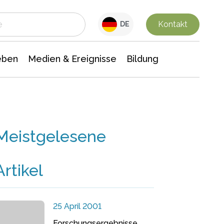
 Leben
Medien & Ereignisse
Interdisziplinäre Forschung
Veranstaltungsnachrichten
n Chemie
Gesellschaftswissenschaften
Kontakt
DE
eben
Medien & Ereignisse
Bildung
Meistgelesene
Artikel
25 April 2001
Forschungsergebnisse