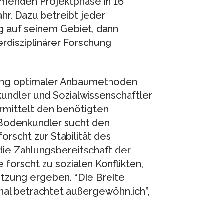
mmenden Projektphase in 16
ahr. Dazu betreibt jeder
g auf seinem Gebiet, dann
rdisziplinärer Forschung
chung optimaler Anbaumethoden
undler und Sozialwissenschaftler
rmittelt den benötigten
 Bodenkundler sucht den
rscht zur Stabilität des
die Zahlungsbereitschaft der
forscht zu sozialen Konflikten,
utzung ergeben. “Die Breite
nal betrachtet außergewöhnlich”,