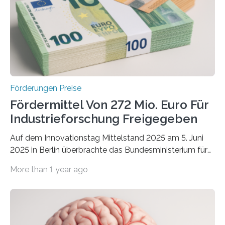
Förderungen Preise
Fördermittel Von 272 Mio. Euro Für
Industrieforschung Freigegeben
Auf dem Innovationstag Mittelstand 2025 am 5. Juni
2025 in Berlin überbrachte das Bundesministerium für
Wirtschaft und Energie eine gute Nachricht:
More than 1 year ago
Überplanmäßige Verpflichtungsermächtigungen in
Höhe von bis zu 272 Millionen Euro wurden in dieser
Woche vom Haushaltsausschuss freigegeben – unter
anderem zur Unterstützung der
Industrieforschungsprogramme Industrielle