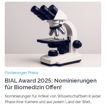
Schlaganfall. Die Hentschel-Stiftung „Kampf dem
Schlaganfall“ mit Sitz in Würzburg fördert die
Schlaganfallforschung, um die Behandlung der
Betroffenen zu verbessern. Dazu schreibt sie auch in
diesem Jahr wieder deutschlandweit den Hentschel-
Preis aus. Er richtet sich gezielt an jüngere
Forscherinnen und Forscher unter 40 Jahren. Geehrt
werden soll eine herausragende Doktorarbeit oder eine
hochrangige wissenschaftliche Publikation zum Thema
Schlaganfall….
Förderungen Preise
BIAL Award 2025: Nominierungen
für Biomedizin Offen!
Nominierungen für Artikel von Wissenschaftlern in jeder
Phase ihrer Karriere und aus jedem Land der Welt