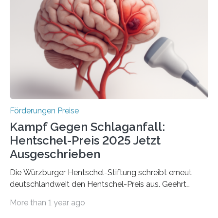
Gemeinschaftsforschung (IGF), Zentrales
Innovationsprogramm Mittelstand (ZIM) und
Innovationskompetenz INNO-KOM. Auf dem
Innovationstag Mittelstand 2025 am 5. Juni 2025 in
Berlin überbrachte das Bundesministerium für
Wirtschaft und Energie eine gute Nachricht:
Überplanmäßige Verpflichtungsermächtigungen in
Höhe…
Förderungen Preise
Kampf Gegen Schlaganfall:
Hentschel-Preis 2025 Jetzt
Ausgeschrieben
Die Würzburger Hentschel-Stiftung schreibt erneut
deutschlandweit den Hentschel-Preis aus. Geehrt
werden soll eine herausragende Doktorarbeit oder eine
More than 1 year ago
hochrangige wissenschaftliche Publikation zum Thema