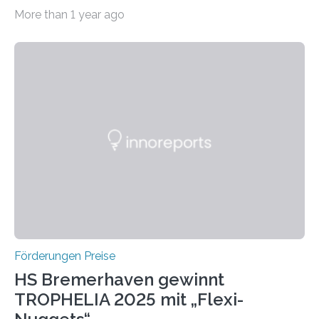
willkommen sind Dieser internationale Preis wurde ins
More than 1 year ago
Leben gerufen, um die bemerkenswertesten
wissenschaftlichen Entdeckungen im biomedizinischen
Bereich auszuzeichnen. Er hat sich einen wachsenden
Ruf als Vorstufe zum Nobelpreis erarbeitet, da er in
einer früheren Ausgabe zwei Autoren auszeichnete, die
später mit dem Nobelpreis für Medizin geehrt wurden.
Die vierte Ausgabe des internationalen Preises der BIAL
Foundation, des BIAL Award in Biomedicine ist in
vollem…
Förderungen Preise
HS Bremerhaven gewinnt
TROPHELIA 2025 mit „Flexi-