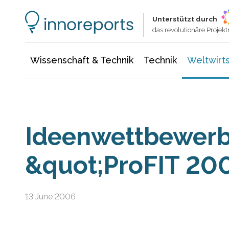
Wissenschaft & Technik
Informationstechnologie
Energie & Elektrotechnik
Unterstützt durch
das revolutionäre Proje
Wissenschaft & Technik
Technik
Weltwirts
Ideenwettbewer
&quot;ProFIT 20
13 June 2006