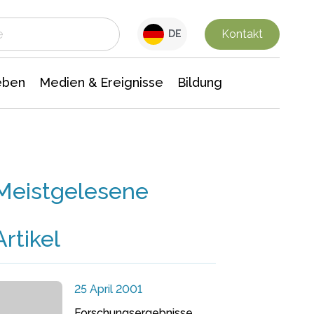
 Leben
Medien & Ereignisse
Interdisziplinäre Forschung
Veranstaltungsnachrichten
n Chemie
Gesellschaftswissenschaften
Kontakt
DE
eben
Medien & Ereignisse
Bildung
Meistgelesene
Artikel
25 April 2001
Forschungsergebnisse