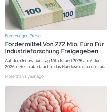
Förderungen Preise
Fördermittel Von 272 Mio. Euro Für
Industrieforschung Freigegeben
Auf dem Innovationstag Mittelstand 2025 am 5. Juni
2025 in Berlin überbrachte das Bundesministerium für
Wirtschaft und Energie eine gute Nachricht:
More than 1 year ago
Überplanmäßige Verpflichtungsermächtigungen in
Höhe von bis zu 272 Millionen Euro wurden in dieser
Woche vom Haushaltsausschuss freigegeben – unter
anderem zur Unterstützung der
Industrieforschungsprogramme Industrielle
Gemeinschaftsforschung (IGF), Zentrales