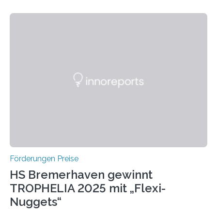
wissenschaftlichen Entdeckungen im biomedizinischen
Bereich auszuzeichnen. Er hat sich einen wachsenden
Ruf als Vorstufe zum Nobelpreis erarbeitet, da er in
einer früheren Ausgabe zwei Autoren auszeichnete, die
später mit dem Nobelpreis für Medizin geehrt wurden.
Die vierte Ausgabe des internationalen Preises der BIAL
Foundation, des BIAL Award in Biomedicine ist in
vollem…
Förderungen Preise
HS Bremerhaven gewinnt
TROPHELIA 2025 mit „Flexi-
Nuggets“