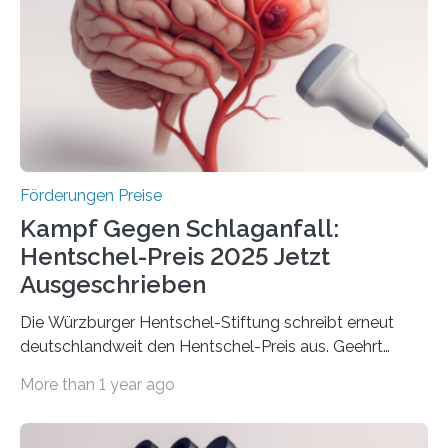
Innovationsprogramm Mittelstand (ZIM) und
Innovationskompetenz INNO-KOM. Auf dem
Innovationstag Mittelstand 2025 am 5. Juni 2025 in
Berlin überbrachte das Bundesministerium für
Wirtschaft und Energie eine gute Nachricht:
Überplanmäßige Verpflichtungsermächtigungen in
Höhe…
Förderungen Preise
Kampf Gegen Schlaganfall:
Hentschel-Preis 2025 Jetzt
Ausgeschrieben
Die Würzburger Hentschel-Stiftung schreibt erneut
deutschlandweit den Hentschel-Preis aus. Geehrt
werden soll eine herausragende Doktorarbeit oder eine
More than 1 year ago
hochrangige wissenschaftliche Publikation zum Thema
Schlaganfall. Die Hentschel-Stiftung „Kampf dem
Schlaganfall“ mit Sitz in Würzburg fördert die