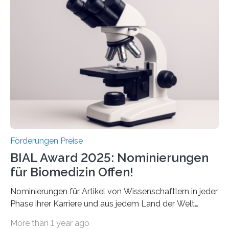
Schlaganfallforschung, um die Behandlung der
Betroffenen zu verbessern. Dazu schreibt sie auch in
diesem Jahr wieder deutschlandweit den Hentschel-
Preis aus. Er richtet sich gezielt an jüngere
Forscherinnen und Forscher unter 40 Jahren. Geehrt
werden soll eine herausragende Doktorarbeit oder eine
hochrangige wissenschaftliche Publikation zum Thema
Schlaganfall….
Förderungen Preise
BIAL Award 2025: Nominierungen
für Biomedizin Offen!
Nominierungen für Artikel von Wissenschaftlern in jeder
Phase ihrer Karriere und aus jedem Land der Welt
willkommen sind Dieser internationale Preis wurde ins
More than 1 year ago
Leben gerufen, um die bemerkenswertesten