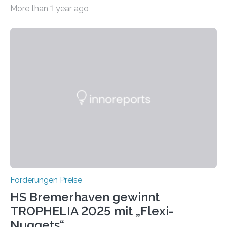
willkommen sind Dieser internationale Preis wurde ins
More than 1 year ago
Leben gerufen, um die bemerkenswertesten
wissenschaftlichen Entdeckungen im biomedizinischen
Bereich auszuzeichnen. Er hat sich einen wachsenden
Ruf als Vorstufe zum Nobelpreis erarbeitet, da er in
einer früheren Ausgabe zwei Autoren auszeichnete, die
später mit dem Nobelpreis für Medizin geehrt wurden.
Die vierte Ausgabe des internationalen Preises der BIAL
Foundation, des BIAL Award in Biomedicine ist in
vollem…
Förderungen Preise
HS Bremerhaven gewinnt
TROPHELIA 2025 mit „Flexi-
Nuggets“