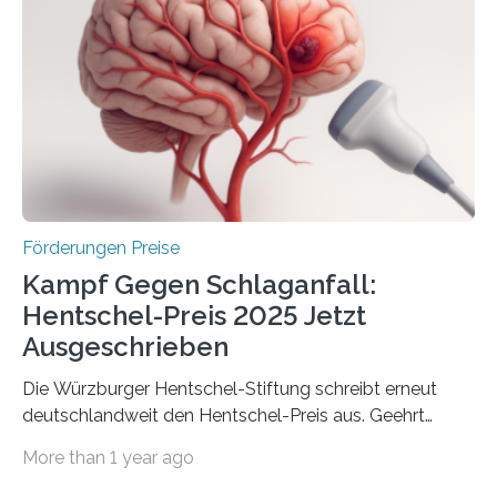
Gemeinschaftsforschung (IGF), Zentrales
Innovationsprogramm Mittelstand (ZIM) und
Innovationskompetenz INNO-KOM. Auf dem
Innovationstag Mittelstand 2025 am 5. Juni 2025 in
Berlin überbrachte das Bundesministerium für
Wirtschaft und Energie eine gute Nachricht:
Überplanmäßige Verpflichtungsermächtigungen in
Höhe…
Förderungen Preise
Kampf Gegen Schlaganfall:
Hentschel-Preis 2025 Jetzt
Ausgeschrieben
Die Würzburger Hentschel-Stiftung schreibt erneut
deutschlandweit den Hentschel-Preis aus. Geehrt
werden soll eine herausragende Doktorarbeit oder eine
More than 1 year ago
hochrangige wissenschaftliche Publikation zum Thema
Schlaganfall. Die Hentschel-Stiftung „Kampf dem