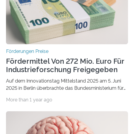
Förderungen Preise
Fördermittel Von 272 Mio. Euro Für
Industrieforschung Freigegeben
Auf dem Innovationstag Mittelstand 2025 am 5. Juni
2025 in Berlin überbrachte das Bundesministerium für
Wirtschaft und Energie eine gute Nachricht:
More than 1 year ago
Überplanmäßige Verpflichtungsermächtigungen in
Höhe von bis zu 272 Millionen Euro wurden in dieser
Woche vom Haushaltsausschuss freigegeben – unter
anderem zur Unterstützung der
Industrieforschungsprogramme Industrielle