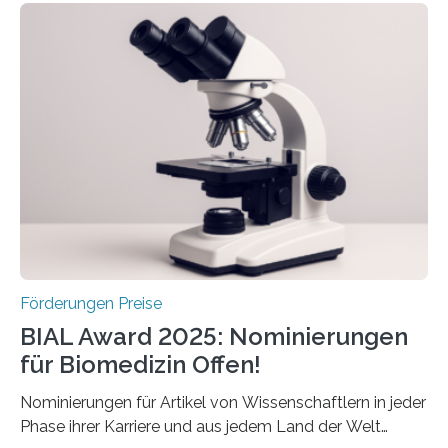
Schlaganfall“ mit Sitz in Würzburg fördert die
Schlaganfallforschung, um die Behandlung der
Betroffenen zu verbessern. Dazu schreibt sie auch in
diesem Jahr wieder deutschlandweit den Hentschel-
Preis aus. Er richtet sich gezielt an jüngere
Forscherinnen und Forscher unter 40 Jahren. Geehrt
werden soll eine herausragende Doktorarbeit oder eine
hochrangige wissenschaftliche Publikation zum Thema
Schlaganfall….
Förderungen Preise
BIAL Award 2025: Nominierungen
für Biomedizin Offen!
Nominierungen für Artikel von Wissenschaftlern in jeder
Phase ihrer Karriere und aus jedem Land der Welt