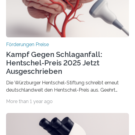
Innovationstag Mittelstand 2025 am 5. Juni 2025 in
Berlin überbrachte das Bundesministerium für
Wirtschaft und Energie eine gute Nachricht:
Überplanmäßige Verpflichtungsermächtigungen in
Höhe…
Förderungen Preise
Kampf Gegen Schlaganfall:
Hentschel-Preis 2025 Jetzt
Ausgeschrieben
Die Würzburger Hentschel-Stiftung schreibt erneut
deutschlandweit den Hentschel-Preis aus. Geehrt
werden soll eine herausragende Doktorarbeit oder eine
More than 1 year ago
hochrangige wissenschaftliche Publikation zum Thema
Schlaganfall. Die Hentschel-Stiftung „Kampf dem
Schlaganfall“ mit Sitz in Würzburg fördert die
Schlaganfallforschung, um die Behandlung der
Betroffenen zu verbessern. Dazu schreibt sie auch in