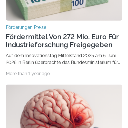
Förderungen Preise
Fördermittel Von 272 Mio. Euro Für
Industrieforschung Freigegeben
Auf dem Innovationstag Mittelstand 2025 am 5. Juni
2025 in Berlin überbrachte das Bundesministerium für
Wirtschaft und Energie eine gute Nachricht:
More than 1 year ago
Überplanmäßige Verpflichtungsermächtigungen in
Höhe von bis zu 272 Millionen Euro wurden in dieser
Woche vom Haushaltsausschuss freigegeben – unter
anderem zur Unterstützung der
Industrieforschungsprogramme Industrielle
Gemeinschaftsforschung (IGF), Zentrales
Innovationsprogramm Mittelstand (ZIM) und
Innovationskompetenz INNO-KOM. Auf dem