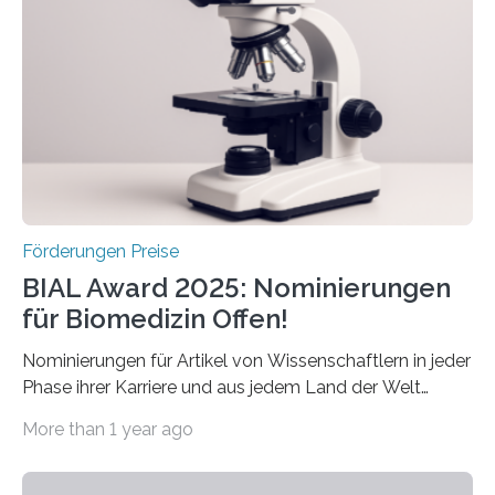
diesem Jahr wieder deutschlandweit den Hentschel-
Preis aus. Er richtet sich gezielt an jüngere
Forscherinnen und Forscher unter 40 Jahren. Geehrt
werden soll eine herausragende Doktorarbeit oder eine
hochrangige wissenschaftliche Publikation zum Thema
Schlaganfall….
Förderungen Preise
BIAL Award 2025: Nominierungen
für Biomedizin Offen!
Nominierungen für Artikel von Wissenschaftlern in jeder
Phase ihrer Karriere und aus jedem Land der Welt
willkommen sind Dieser internationale Preis wurde ins
More than 1 year ago
Leben gerufen, um die bemerkenswertesten
wissenschaftlichen Entdeckungen im biomedizinischen
Bereich auszuzeichnen. Er hat sich einen wachsenden