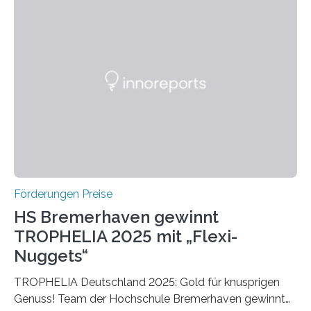
Ruf als Vorstufe zum Nobelpreis erarbeitet, da er in
einer früheren Ausgabe zwei Autoren auszeichnete, die
später mit dem Nobelpreis für Medizin geehrt wurden.
Die vierte Ausgabe des internationalen Preises der BIAL
Foundation, des BIAL Award in Biomedicine ist in
vollem…
Förderungen Preise
HS Bremerhaven gewinnt
TROPHELIA 2025 mit „Flexi-
Nuggets“
TROPHELIA Deutschland 2025: Gold für knusprigen
Genuss! Team der Hochschule Bremerhaven gewinnt