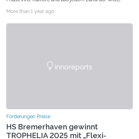
willkommen sind Dieser internationale Preis wurde ins
More than 1 year ago
Leben gerufen, um die bemerkenswertesten
wissenschaftlichen Entdeckungen im biomedizinischen
Bereich auszuzeichnen. Er hat sich einen wachsenden
Ruf als Vorstufe zum Nobelpreis erarbeitet, da er in
einer früheren Ausgabe zwei Autoren auszeichnete, die
später mit dem Nobelpreis für Medizin geehrt wurden.
Die vierte Ausgabe des internationalen Preises der BIAL
Foundation, des BIAL Award in Biomedicine ist in
vollem…
Förderungen Preise
HS Bremerhaven gewinnt
TROPHELIA 2025 mit „Flexi-