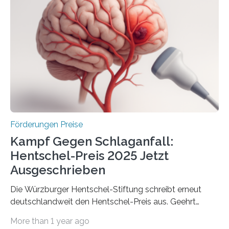
Industrieforschungsprogramme Industrielle
Gemeinschaftsforschung (IGF), Zentrales
Innovationsprogramm Mittelstand (ZIM) und
Innovationskompetenz INNO-KOM. Auf dem
Innovationstag Mittelstand 2025 am 5. Juni 2025 in
Berlin überbrachte das Bundesministerium für
Wirtschaft und Energie eine gute Nachricht:
Überplanmäßige Verpflichtungsermächtigungen in
Höhe…
Förderungen Preise
Kampf Gegen Schlaganfall:
Hentschel-Preis 2025 Jetzt
Ausgeschrieben
Die Würzburger Hentschel-Stiftung schreibt erneut
deutschlandweit den Hentschel-Preis aus. Geehrt
werden soll eine herausragende Doktorarbeit oder eine
More than 1 year ago
hochrangige wissenschaftliche Publikation zum Thema