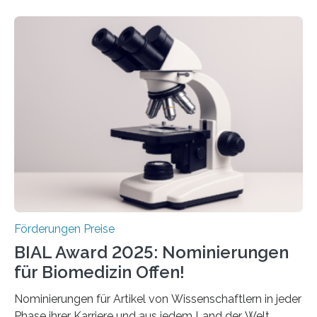
Schlaganfall. Die Hentschel-Stiftung „Kampf dem
Schlaganfall“ mit Sitz in Würzburg fördert die
Schlaganfallforschung, um die Behandlung der
Betroffenen zu verbessern. Dazu schreibt sie auch in
diesem Jahr wieder deutschlandweit den Hentschel-
Preis aus. Er richtet sich gezielt an jüngere
Forscherinnen und Forscher unter 40 Jahren. Geehrt
werden soll eine herausragende Doktorarbeit oder eine
hochrangige wissenschaftliche Publikation zum Thema
Schlaganfall….
Förderungen Preise
BIAL Award 2025: Nominierungen
für Biomedizin Offen!
Nominierungen für Artikel von Wissenschaftlern in jeder
Phase ihrer Karriere und aus jedem Land der Welt