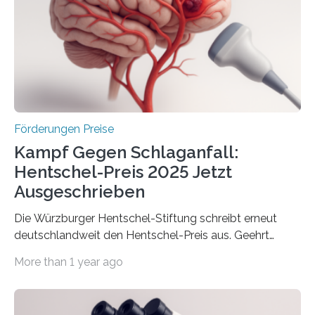
Innovationskompetenz INNO-KOM. Auf dem
Innovationstag Mittelstand 2025 am 5. Juni 2025 in
Berlin überbrachte das Bundesministerium für
Wirtschaft und Energie eine gute Nachricht:
Überplanmäßige Verpflichtungsermächtigungen in
Höhe…
Förderungen Preise
Kampf Gegen Schlaganfall:
Hentschel-Preis 2025 Jetzt
Ausgeschrieben
Die Würzburger Hentschel-Stiftung schreibt erneut
deutschlandweit den Hentschel-Preis aus. Geehrt
werden soll eine herausragende Doktorarbeit oder eine
More than 1 year ago
hochrangige wissenschaftliche Publikation zum Thema
Schlaganfall. Die Hentschel-Stiftung „Kampf dem
Schlaganfall“ mit Sitz in Würzburg fördert die