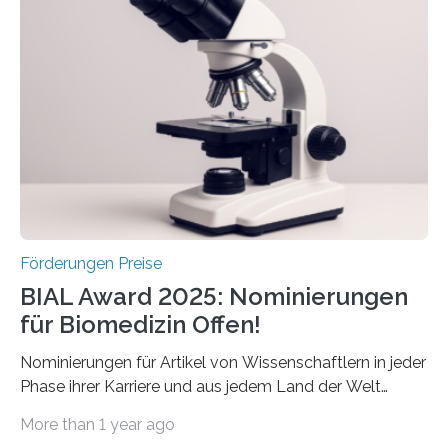
Schlaganfallforschung, um die Behandlung der
Betroffenen zu verbessern. Dazu schreibt sie auch in
diesem Jahr wieder deutschlandweit den Hentschel-
Preis aus. Er richtet sich gezielt an jüngere
Forscherinnen und Forscher unter 40 Jahren. Geehrt
werden soll eine herausragende Doktorarbeit oder eine
hochrangige wissenschaftliche Publikation zum Thema
Schlaganfall….
Förderungen Preise
BIAL Award 2025: Nominierungen
für Biomedizin Offen!
Nominierungen für Artikel von Wissenschaftlern in jeder
Phase ihrer Karriere und aus jedem Land der Welt
willkommen sind Dieser internationale Preis wurde ins
More than 1 year ago
Leben gerufen, um die bemerkenswertesten