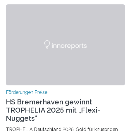
wissenschaftlichen Entdeckungen im biomedizinischen
Bereich auszuzeichnen. Er hat sich einen wachsenden
Ruf als Vorstufe zum Nobelpreis erarbeitet, da er in
einer früheren Ausgabe zwei Autoren auszeichnete, die
später mit dem Nobelpreis für Medizin geehrt wurden.
Die vierte Ausgabe des internationalen Preises der BIAL
Foundation, des BIAL Award in Biomedicine ist in
vollem…
Förderungen Preise
HS Bremerhaven gewinnt
TROPHELIA 2025 mit „Flexi-
Nuggets“
TROPHELIA Deutschland 2025: Gold für knusprigen