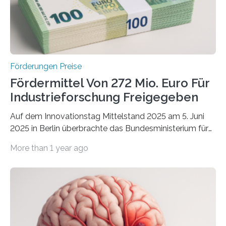
Förderungen Preise
Fördermittel Von 272 Mio. Euro Für
Industrieforschung Freigegeben
Auf dem Innovationstag Mittelstand 2025 am 5. Juni
2025 in Berlin überbrachte das Bundesministerium für
Wirtschaft und Energie eine gute Nachricht:
More than 1 year ago
Überplanmäßige Verpflichtungsermächtigungen in
Höhe von bis zu 272 Millionen Euro wurden in dieser
Woche vom Haushaltsausschuss freigegeben – unter
anderem zur Unterstützung der
Industrieforschungsprogramme Industrielle
Gemeinschaftsforschung (IGF), Zentrales
Innovationsprogramm Mittelstand (ZIM) und