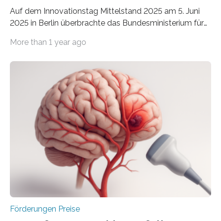
Auf dem Innovationstag Mittelstand 2025 am 5. Juni
2025 in Berlin überbrachte das Bundesministerium für
Wirtschaft und Energie eine gute Nachricht:
More than 1 year ago
Überplanmäßige Verpflichtungsermächtigungen in
Höhe von bis zu 272 Millionen Euro wurden in dieser
Woche vom Haushaltsausschuss freigegeben – unter
anderem zur Unterstützung der
Industrieforschungsprogramme Industrielle
Gemeinschaftsforschung (IGF), Zentrales
Innovationsprogramm Mittelstand (ZIM) und
Innovationskompetenz INNO-KOM. Auf dem
Innovationstag Mittelstand 2025 am 5. Juni 2025 in
Berlin überbrachte das Bundesministerium für
Wirtschaft und Energie eine gute Nachricht:
Überplanmäßige Verpflichtungsermächtigungen in
Höhe…
Förderungen Preise