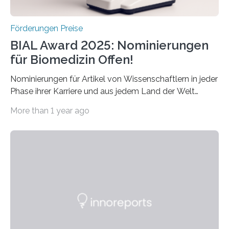
Förderungen Preise
BIAL Award 2025: Nominierungen
für Biomedizin Offen!
Nominierungen für Artikel von Wissenschaftlern in jeder
Phase ihrer Karriere und aus jedem Land der Welt
willkommen sind Dieser internationale Preis wurde ins
More than 1 year ago
Leben gerufen, um die bemerkenswertesten
wissenschaftlichen Entdeckungen im biomedizinischen
Bereich auszuzeichnen. Er hat sich einen wachsenden
Ruf als Vorstufe zum Nobelpreis erarbeitet, da er in
einer früheren Ausgabe zwei Autoren auszeichnete, die
später mit dem Nobelpreis für Medizin geehrt wurden.
Die vierte Ausgabe des internationalen Preises der BIAL
Foundation, des BIAL Award in Biomedicine ist in
vollem…