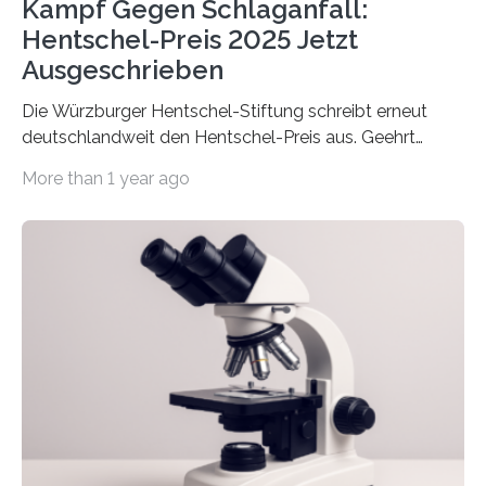
Kampf Gegen Schlaganfall:
Hentschel-Preis 2025 Jetzt
Ausgeschrieben
Die Würzburger Hentschel-Stiftung schreibt erneut
deutschlandweit den Hentschel-Preis aus. Geehrt
werden soll eine herausragende Doktorarbeit oder eine
More than 1 year ago
hochrangige wissenschaftliche Publikation zum Thema
Schlaganfall. Die Hentschel-Stiftung „Kampf dem
Schlaganfall“ mit Sitz in Würzburg fördert die
Schlaganfallforschung, um die Behandlung der
Betroffenen zu verbessern. Dazu schreibt sie auch in
diesem Jahr wieder deutschlandweit den Hentschel-
Preis aus. Er richtet sich gezielt an jüngere
Forscherinnen und Forscher unter 40 Jahren. Geehrt
werden soll eine herausragende Doktorarbeit oder eine
hochrangige wissenschaftliche Publikation zum Thema
Schlaganfall….