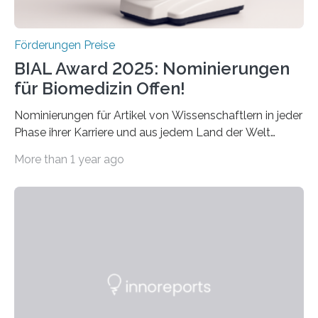
Förderungen Preise
BIAL Award 2025: Nominierungen
für Biomedizin Offen!
Nominierungen für Artikel von Wissenschaftlern in jeder
Phase ihrer Karriere und aus jedem Land der Welt
willkommen sind Dieser internationale Preis wurde ins
More than 1 year ago
Leben gerufen, um die bemerkenswertesten
wissenschaftlichen Entdeckungen im biomedizinischen
Bereich auszuzeichnen. Er hat sich einen wachsenden
Ruf als Vorstufe zum Nobelpreis erarbeitet, da er in
einer früheren Ausgabe zwei Autoren auszeichnete, die
später mit dem Nobelpreis für Medizin geehrt wurden.
Die vierte Ausgabe des internationalen Preises der BIAL
Foundation, des BIAL Award in Biomedicine ist in
vollem…