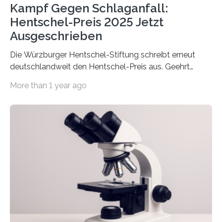
Kampf Gegen Schlaganfall:
Hentschel-Preis 2025 Jetzt
Ausgeschrieben
Die Würzburger Hentschel-Stiftung schreibt erneut
deutschlandweit den Hentschel-Preis aus. Geehrt
werden soll eine herausragende Doktorarbeit oder eine
More than 1 year ago
hochrangige wissenschaftliche Publikation zum Thema
Schlaganfall. Die Hentschel-Stiftung „Kampf dem
Schlaganfall“ mit Sitz in Würzburg fördert die
Schlaganfallforschung, um die Behandlung der
Betroffenen zu verbessern. Dazu schreibt sie auch in
diesem Jahr wieder deutschlandweit den Hentschel-
Preis aus. Er richtet sich gezielt an jüngere
Forscherinnen und Forscher unter 40 Jahren. Geehrt
werden soll eine herausragende Doktorarbeit oder eine
hochrangige wissenschaftliche Publikation zum Thema
Schlaganfall….