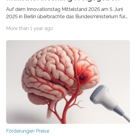
Auf dem Innovationstag Mittelstand 2025 am 5. Juni
2025 in Berlin überbrachte das Bundesministerium für
Wirtschaft und Energie eine gute Nachricht:
More than 1 year ago
Überplanmäßige Verpflichtungsermächtigungen in
Höhe von bis zu 272 Millionen Euro wurden in dieser
Woche vom Haushaltsausschuss freigegeben – unter
anderem zur Unterstützung der
Industrieforschungsprogramme Industrielle
Gemeinschaftsforschung (IGF), Zentrales
Innovationsprogramm Mittelstand (ZIM) und
Innovationskompetenz INNO-KOM. Auf dem
Innovationstag Mittelstand 2025 am 5. Juni 2025 in
Berlin überbrachte das Bundesministerium für
Wirtschaft und Energie eine gute Nachricht:
Überplanmäßige Verpflichtungsermächtigungen in
Höhe…
Förderungen Preise