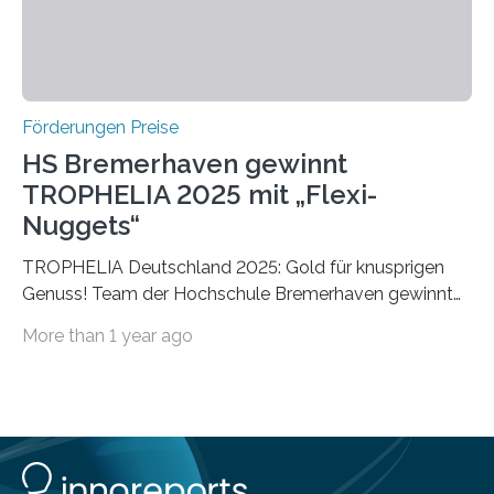
Förderungen Preise
HS Bremerhaven gewinnt
TROPHELIA 2025 mit „Flexi-
Nuggets“
TROPHELIA Deutschland 2025: Gold für knusprigen
Genuss! Team der Hochschule Bremerhaven gewinnt
mit “Flexi-Nuggets” und vertritt Deutschland bei
More than 1 year ago
ECOTROPHELIAMit der Produktidee “Flexi-Nuggets”
gewinnt das Studierenden-Team der Hochschule
Bremerhaven den diesjährigen TROPHELIA-
Wettbewerb. Der Ideenwettbewerb richtet sich an
Studierende der Lebensmittelwissenschaften und
wurde zum 16. Mal durch den Forschungskreis der