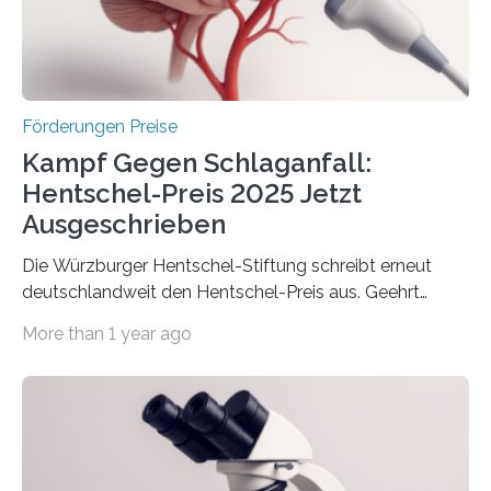
Berlin überbrachte das Bundesministerium für
Wirtschaft und Energie eine gute Nachricht:
Überplanmäßige Verpflichtungsermächtigungen in
Höhe…
Förderungen Preise
Kampf Gegen Schlaganfall:
Hentschel-Preis 2025 Jetzt
Ausgeschrieben
Die Würzburger Hentschel-Stiftung schreibt erneut
deutschlandweit den Hentschel-Preis aus. Geehrt
werden soll eine herausragende Doktorarbeit oder eine
More than 1 year ago
hochrangige wissenschaftliche Publikation zum Thema
Schlaganfall. Die Hentschel-Stiftung „Kampf dem
Schlaganfall“ mit Sitz in Würzburg fördert die
Schlaganfallforschung, um die Behandlung der
Betroffenen zu verbessern. Dazu schreibt sie auch in
diesem Jahr wieder deutschlandweit den Hentschel-