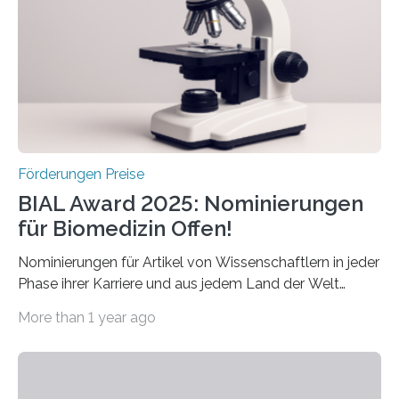
Preis aus. Er richtet sich gezielt an jüngere
Forscherinnen und Forscher unter 40 Jahren. Geehrt
werden soll eine herausragende Doktorarbeit oder eine
hochrangige wissenschaftliche Publikation zum Thema
Schlaganfall….
Förderungen Preise
BIAL Award 2025: Nominierungen
für Biomedizin Offen!
Nominierungen für Artikel von Wissenschaftlern in jeder
Phase ihrer Karriere und aus jedem Land der Welt
willkommen sind Dieser internationale Preis wurde ins
More than 1 year ago
Leben gerufen, um die bemerkenswertesten
wissenschaftlichen Entdeckungen im biomedizinischen
Bereich auszuzeichnen. Er hat sich einen wachsenden
Ruf als Vorstufe zum Nobelpreis erarbeitet, da er in