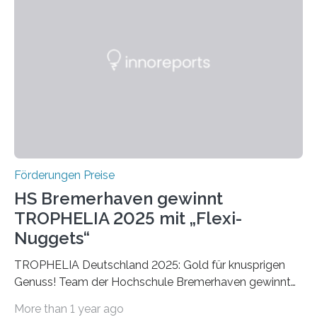
einer früheren Ausgabe zwei Autoren auszeichnete, die
später mit dem Nobelpreis für Medizin geehrt wurden.
Die vierte Ausgabe des internationalen Preises der BIAL
Foundation, des BIAL Award in Biomedicine ist in
vollem…
Förderungen Preise
HS Bremerhaven gewinnt
TROPHELIA 2025 mit „Flexi-
Nuggets“
TROPHELIA Deutschland 2025: Gold für knusprigen
Genuss! Team der Hochschule Bremerhaven gewinnt
mit “Flexi-Nuggets” und vertritt Deutschland bei
More than 1 year ago
ECOTROPHELIAMit der Produktidee “Flexi-Nuggets”