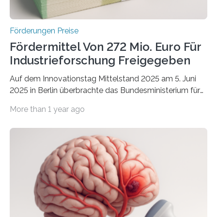
Förderungen Preise
Fördermittel Von 272 Mio. Euro Für
Industrieforschung Freigegeben
Auf dem Innovationstag Mittelstand 2025 am 5. Juni
2025 in Berlin überbrachte das Bundesministerium für
Wirtschaft und Energie eine gute Nachricht:
More than 1 year ago
Überplanmäßige Verpflichtungsermächtigungen in
Höhe von bis zu 272 Millionen Euro wurden in dieser
Woche vom Haushaltsausschuss freigegeben – unter
anderem zur Unterstützung der
Industrieforschungsprogramme Industrielle
Gemeinschaftsforschung (IGF), Zentrales
Innovationsprogramm Mittelstand (ZIM) und
Innovationskompetenz INNO-KOM. Auf dem
Innovationstag Mittelstand 2025 am 5. Juni 2025 in