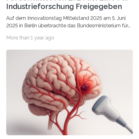
Industrieforschung Freigegeben
Auf dem Innovationstag Mittelstand 2025 am 5. Juni
2025 in Berlin überbrachte das Bundesministerium für
Wirtschaft und Energie eine gute Nachricht:
More than 1 year ago
Überplanmäßige Verpflichtungsermächtigungen in
Höhe von bis zu 272 Millionen Euro wurden in dieser
Woche vom Haushaltsausschuss freigegeben – unter
anderem zur Unterstützung der
Industrieforschungsprogramme Industrielle
Gemeinschaftsforschung (IGF), Zentrales
Innovationsprogramm Mittelstand (ZIM) und
Innovationskompetenz INNO-KOM. Auf dem
Innovationstag Mittelstand 2025 am 5. Juni 2025 in
Berlin überbrachte das Bundesministerium für
Wirtschaft und Energie eine gute Nachricht:
Überplanmäßige Verpflichtungsermächtigungen in
Höhe…