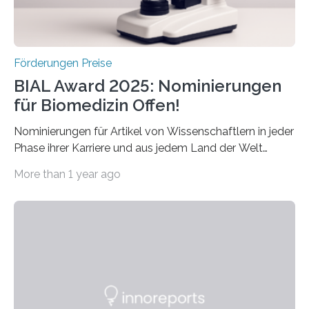
Schlaganfall….
Förderungen Preise
BIAL Award 2025: Nominierungen
für Biomedizin Offen!
Nominierungen für Artikel von Wissenschaftlern in jeder
Phase ihrer Karriere und aus jedem Land der Welt
willkommen sind Dieser internationale Preis wurde ins
More than 1 year ago
Leben gerufen, um die bemerkenswertesten
wissenschaftlichen Entdeckungen im biomedizinischen
Bereich auszuzeichnen. Er hat sich einen wachsenden
Ruf als Vorstufe zum Nobelpreis erarbeitet, da er in
einer früheren Ausgabe zwei Autoren auszeichnete, die
später mit dem Nobelpreis für Medizin geehrt wurden.
Die vierte Ausgabe des internationalen Preises der BIAL
Foundation, des BIAL Award in Biomedicine ist in