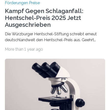
Förderungen Preise
Kampf Gegen Schlaganfall:
Hentschel-Preis 2025 Jetzt
Ausgeschrieben
Die Würzburger Hentschel-Stiftung schreibt erneut
deutschlandweit den Hentschel-Preis aus. Geehrt
werden soll eine herausragende Doktorarbeit oder eine
More than 1 year ago
hochrangige wissenschaftliche Publikation zum Thema
Schlaganfall. Die Hentschel-Stiftung „Kampf dem
Schlaganfall“ mit Sitz in Würzburg fördert die
Schlaganfallforschung, um die Behandlung der
Betroffenen zu verbessern. Dazu schreibt sie auch in
diesem Jahr wieder deutschlandweit den Hentschel-
Preis aus. Er richtet sich gezielt an jüngere
Forscherinnen und Forscher unter 40 Jahren. Geehrt
werden soll eine herausragende Doktorarbeit oder eine
hochrangige wissenschaftliche Publikation zum Thema