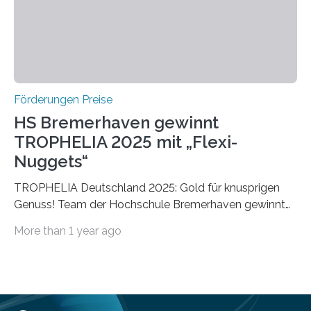
vollem…
Förderungen Preise
HS Bremerhaven gewinnt
TROPHELIA 2025 mit „Flexi-
Nuggets“
TROPHELIA Deutschland 2025: Gold für knusprigen
Genuss! Team der Hochschule Bremerhaven gewinnt
mit “Flexi-Nuggets” und vertritt Deutschland bei
More than 1 year ago
ECOTROPHELIAMit der Produktidee “Flexi-Nuggets”
gewinnt das Studierenden-Team der Hochschule
Bremerhaven den diesjährigen TROPHELIA-
Wettbewerb. Der Ideenwettbewerb richtet sich an
Studierende der Lebensmittelwissenschaften und