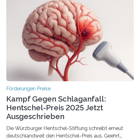
Woche vom Haushaltsausschuss freigegeben – unter
anderem zur Unterstützung der
Industrieforschungsprogramme Industrielle
Gemeinschaftsforschung (IGF), Zentrales
Innovationsprogramm Mittelstand (ZIM) und
Innovationskompetenz INNO-KOM. Auf dem
Innovationstag Mittelstand 2025 am 5. Juni 2025 in
Berlin überbrachte das Bundesministerium für
Wirtschaft und Energie eine gute Nachricht:
Überplanmäßige Verpflichtungsermächtigungen in
Höhe…
Förderungen Preise
Kampf Gegen Schlaganfall:
Hentschel-Preis 2025 Jetzt
Ausgeschrieben
Die Würzburger Hentschel-Stiftung schreibt erneut
deutschlandweit den Hentschel-Preis aus. Geehrt