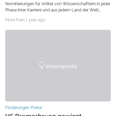
Nominierungen für Artikel von Wissenschaftlern in jeder
Phase ihrer Karriere und aus jedem Land der Welt
willkommen sind Dieser internationale Preis wurde ins
More than 1 year ago
Leben gerufen, um die bemerkenswertesten
wissenschaftlichen Entdeckungen im biomedizinischen
Bereich auszuzeichnen. Er hat sich einen wachsenden
Ruf als Vorstufe zum Nobelpreis erarbeitet, da er in
einer früheren Ausgabe zwei Autoren auszeichnete, die
später mit dem Nobelpreis für Medizin geehrt wurden.
Die vierte Ausgabe des internationalen Preises der BIAL
Foundation, des BIAL Award in Biomedicine ist in
vollem…
Förderungen Preise