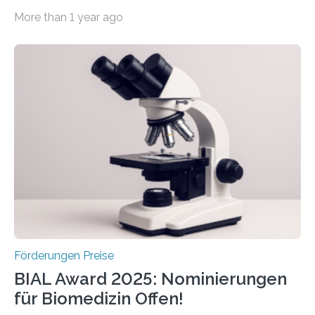
werden soll eine herausragende Doktorarbeit oder eine
More than 1 year ago
hochrangige wissenschaftliche Publikation zum Thema
Schlaganfall. Die Hentschel-Stiftung „Kampf dem
Schlaganfall“ mit Sitz in Würzburg fördert die
Schlaganfallforschung, um die Behandlung der
Betroffenen zu verbessern. Dazu schreibt sie auch in
diesem Jahr wieder deutschlandweit den Hentschel-
Preis aus. Er richtet sich gezielt an jüngere
Forscherinnen und Forscher unter 40 Jahren. Geehrt
werden soll eine herausragende Doktorarbeit oder eine
hochrangige wissenschaftliche Publikation zum Thema
Schlaganfall….
Förderungen Preise
BIAL Award 2025: Nominierungen
für Biomedizin Offen!