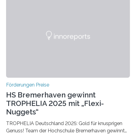
Ruf als Vorstufe zum Nobelpreis erarbeitet, da er in
einer früheren Ausgabe zwei Autoren auszeichnete, die
später mit dem Nobelpreis für Medizin geehrt wurden.
Die vierte Ausgabe des internationalen Preises der BIAL
Foundation, des BIAL Award in Biomedicine ist in
vollem…
Förderungen Preise
HS Bremerhaven gewinnt
TROPHELIA 2025 mit „Flexi-
Nuggets“
TROPHELIA Deutschland 2025: Gold für knusprigen
Genuss! Team der Hochschule Bremerhaven gewinnt