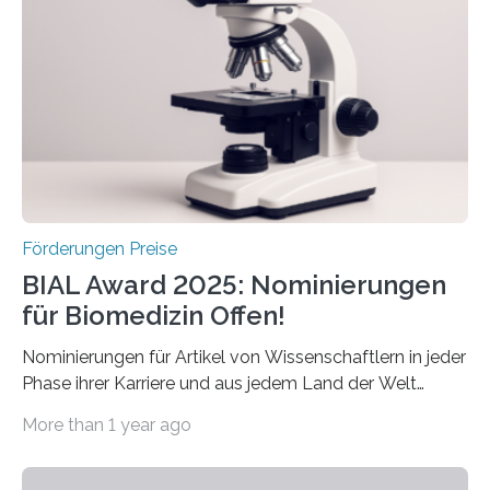
diesem Jahr wieder deutschlandweit den Hentschel-
Preis aus. Er richtet sich gezielt an jüngere
Forscherinnen und Forscher unter 40 Jahren. Geehrt
werden soll eine herausragende Doktorarbeit oder eine
hochrangige wissenschaftliche Publikation zum Thema
Schlaganfall….
Förderungen Preise
BIAL Award 2025: Nominierungen
für Biomedizin Offen!
Nominierungen für Artikel von Wissenschaftlern in jeder
Phase ihrer Karriere und aus jedem Land der Welt
willkommen sind Dieser internationale Preis wurde ins
More than 1 year ago
Leben gerufen, um die bemerkenswertesten
wissenschaftlichen Entdeckungen im biomedizinischen
Bereich auszuzeichnen. Er hat sich einen wachsenden