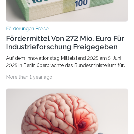
Förderungen Preise
Fördermittel Von 272 Mio. Euro Für
Industrieforschung Freigegeben
Auf dem Innovationstag Mittelstand 2025 am 5. Juni
2025 in Berlin überbrachte das Bundesministerium für
Wirtschaft und Energie eine gute Nachricht:
More than 1 year ago
Überplanmäßige Verpflichtungsermächtigungen in
Höhe von bis zu 272 Millionen Euro wurden in dieser
Woche vom Haushaltsausschuss freigegeben – unter
anderem zur Unterstützung der
Industrieforschungsprogramme Industrielle
Gemeinschaftsforschung (IGF), Zentrales
Innovationsprogramm Mittelstand (ZIM) und
Innovationskompetenz INNO-KOM. Auf dem