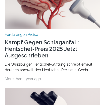
Innovationstag Mittelstand 2025 am 5. Juni 2025 in
Berlin überbrachte das Bundesministerium für
Wirtschaft und Energie eine gute Nachricht:
Überplanmäßige Verpflichtungsermächtigungen in
Höhe…
Förderungen Preise
Kampf Gegen Schlaganfall:
Hentschel-Preis 2025 Jetzt
Ausgeschrieben
Die Würzburger Hentschel-Stiftung schreibt erneut
deutschlandweit den Hentschel-Preis aus. Geehrt
werden soll eine herausragende Doktorarbeit oder eine
More than 1 year ago
hochrangige wissenschaftliche Publikation zum Thema
Schlaganfall. Die Hentschel-Stiftung „Kampf dem
Schlaganfall“ mit Sitz in Würzburg fördert die
Schlaganfallforschung, um die Behandlung der
Betroffenen zu verbessern. Dazu schreibt sie auch in