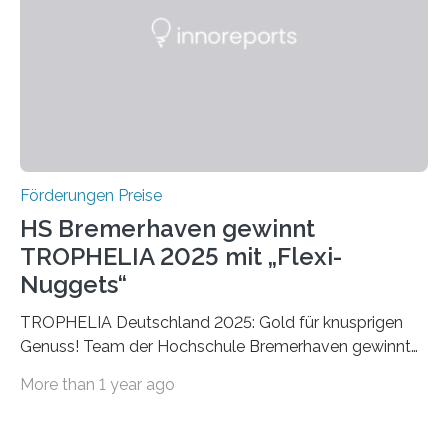
Die vierte Ausgabe des internationalen Preises der BIAL
Foundation, des BIAL Award in Biomedicine ist in
vollem…
Förderungen Preise
HS Bremerhaven gewinnt
TROPHELIA 2025 mit „Flexi-
Nuggets“
TROPHELIA Deutschland 2025: Gold für knusprigen
Genuss! Team der Hochschule Bremerhaven gewinnt
mit “Flexi-Nuggets” und vertritt Deutschland bei
More than 1 year ago
ECOTROPHELIAMit der Produktidee “Flexi-Nuggets”
gewinnt das Studierenden-Team der Hochschule
Bremerhaven den diesjährigen TROPHELIA-