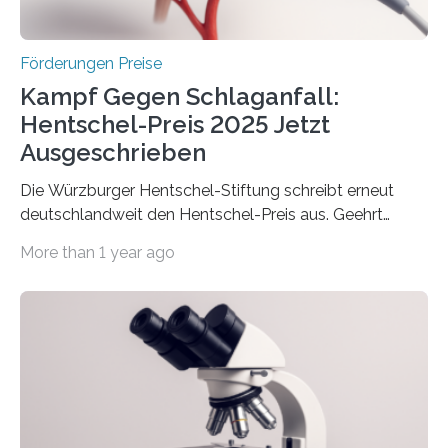
Höhe…
Förderungen Preise
Kampf Gegen Schlaganfall:
Hentschel-Preis 2025 Jetzt
Ausgeschrieben
Die Würzburger Hentschel-Stiftung schreibt erneut
deutschlandweit den Hentschel-Preis aus. Geehrt
werden soll eine herausragende Doktorarbeit oder eine
More than 1 year ago
hochrangige wissenschaftliche Publikation zum Thema
Schlaganfall. Die Hentschel-Stiftung „Kampf dem
Schlaganfall“ mit Sitz in Würzburg fördert die
Schlaganfallforschung, um die Behandlung der
Betroffenen zu verbessern. Dazu schreibt sie auch in
diesem Jahr wieder deutschlandweit den Hentschel-
Preis aus. Er richtet sich gezielt an jüngere
Forscherinnen und Forscher unter 40 Jahren. Geehrt