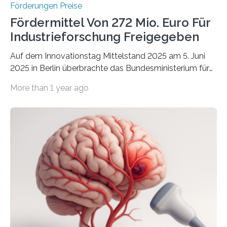
Förderungen Preise
Fördermittel Von 272 Mio. Euro Für
Industrieforschung Freigegeben
Auf dem Innovationstag Mittelstand 2025 am 5. Juni
2025 in Berlin überbrachte das Bundesministerium für
Wirtschaft und Energie eine gute Nachricht:
More than 1 year ago
Überplanmäßige Verpflichtungsermächtigungen in
Höhe von bis zu 272 Millionen Euro wurden in dieser
Woche vom Haushaltsausschuss freigegeben – unter
anderem zur Unterstützung der
Industrieforschungsprogramme Industrielle
Gemeinschaftsforschung (IGF), Zentrales
Innovationsprogramm Mittelstand (ZIM) und
Innovationskompetenz INNO-KOM. Auf dem
Innovationstag Mittelstand 2025 am 5. Juni 2025 in
Berlin überbrachte das Bundesministerium für
Wirtschaft und Energie eine gute Nachricht:
Überplanmäßige Verpflichtungsermächtigungen in