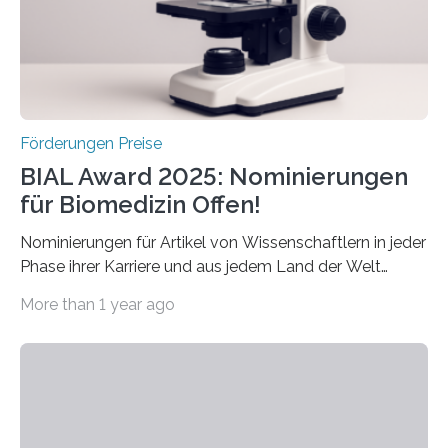
werden soll eine herausragende Doktorarbeit oder eine
hochrangige wissenschaftliche Publikation zum Thema
Schlaganfall….
Förderungen Preise
BIAL Award 2025: Nominierungen
für Biomedizin Offen!
Nominierungen für Artikel von Wissenschaftlern in jeder
Phase ihrer Karriere und aus jedem Land der Welt
willkommen sind Dieser internationale Preis wurde ins
More than 1 year ago
Leben gerufen, um die bemerkenswertesten
wissenschaftlichen Entdeckungen im biomedizinischen
Bereich auszuzeichnen. Er hat sich einen wachsenden
Ruf als Vorstufe zum Nobelpreis erarbeitet, da er in
einer früheren Ausgabe zwei Autoren auszeichnete, die
später mit dem Nobelpreis für Medizin geehrt wurden.