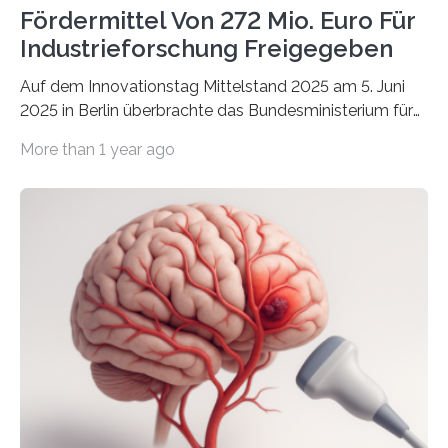
Fördermittel Von 272 Mio. Euro Für
Industrieforschung Freigegeben
Auf dem Innovationstag Mittelstand 2025 am 5. Juni
2025 in Berlin überbrachte das Bundesministerium für
Wirtschaft und Energie eine gute Nachricht:
More than 1 year ago
Überplanmäßige Verpflichtungsermächtigungen in
Höhe von bis zu 272 Millionen Euro wurden in dieser
Woche vom Haushaltsausschuss freigegeben – unter
anderem zur Unterstützung der
Industrieforschungsprogramme Industrielle
Gemeinschaftsforschung (IGF), Zentrales
Innovationsprogramm Mittelstand (ZIM) und
Innovationskompetenz INNO-KOM. Auf dem
Innovationstag Mittelstand 2025 am 5. Juni 2025 in
Berlin überbrachte das Bundesministerium für
Wirtschaft und Energie eine gute Nachricht:
Überplanmäßige Verpflichtungsermächtigungen in
Höhe…