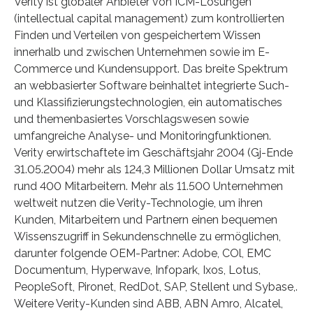
Verity ist globaler Anbieter von ICM-Lösungen
(intellectual capital management) zum kontrollierten
Finden und Verteilen von gespeichertem Wissen
innerhalb und zwischen Unternehmen sowie im E-
Commerce und Kundensupport. Das breite Spektrum
an webbasierter Software beinhaltet integrierte Such-
und Klassifizierungstechnologien, ein automatisches
und themenbasiertes Vorschlagswesen sowie
umfangreiche Analyse- und Monitoringfunktionen.
Verity erwirtschaftete im Geschäftsjahr 2004 (Gj-Ende
31.05.2004) mehr als 124,3 Millionen Dollar Umsatz mit
rund 400 Mitarbeitern. Mehr als 11.500 Unternehmen
weltweit nutzen die Verity-Technologie, um ihren
Kunden, Mitarbeitern und Partnern einen bequemen
Wissenszugriff in Sekundenschnelle zu ermöglichen,
darunter folgende OEM-Partner: Adobe, COl, EMC
Documentum, Hyperwave, Infopark, Ixos, Lotus,
PeopleSoft, Pironet, RedDot, SAP, Stellent und Sybase,.
Weitere Verity-Kunden sind ABB, ABN Amro, Alcatel,