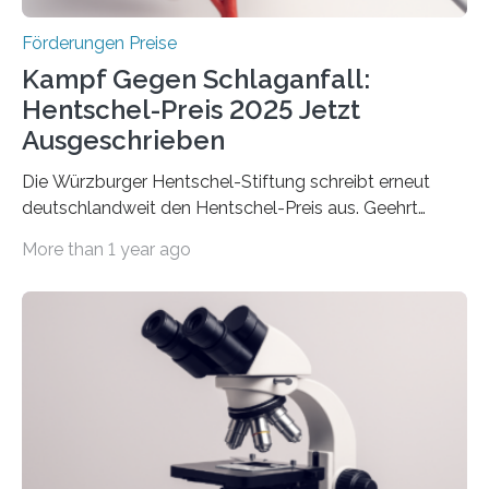
Förderungen Preise
Kampf Gegen Schlaganfall:
Hentschel-Preis 2025 Jetzt
Ausgeschrieben
Die Würzburger Hentschel-Stiftung schreibt erneut
deutschlandweit den Hentschel-Preis aus. Geehrt
werden soll eine herausragende Doktorarbeit oder eine
More than 1 year ago
hochrangige wissenschaftliche Publikation zum Thema
Schlaganfall. Die Hentschel-Stiftung „Kampf dem
Schlaganfall“ mit Sitz in Würzburg fördert die
Schlaganfallforschung, um die Behandlung der
Betroffenen zu verbessern. Dazu schreibt sie auch in
diesem Jahr wieder deutschlandweit den Hentschel-
Preis aus. Er richtet sich gezielt an jüngere
Forscherinnen und Forscher unter 40 Jahren. Geehrt
werden soll eine herausragende Doktorarbeit oder eine