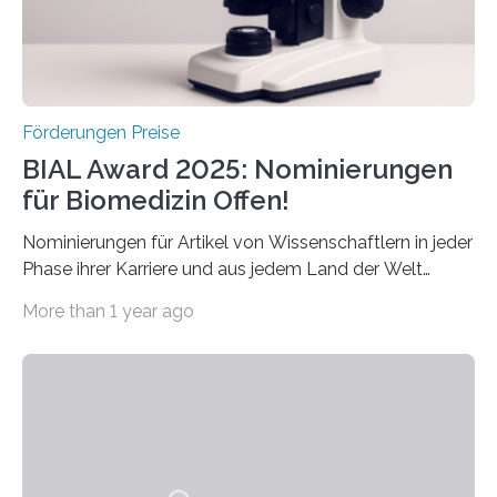
hochrangige wissenschaftliche Publikation zum Thema
Schlaganfall….
Förderungen Preise
BIAL Award 2025: Nominierungen
für Biomedizin Offen!
Nominierungen für Artikel von Wissenschaftlern in jeder
Phase ihrer Karriere und aus jedem Land der Welt
willkommen sind Dieser internationale Preis wurde ins
More than 1 year ago
Leben gerufen, um die bemerkenswertesten
wissenschaftlichen Entdeckungen im biomedizinischen
Bereich auszuzeichnen. Er hat sich einen wachsenden
Ruf als Vorstufe zum Nobelpreis erarbeitet, da er in
einer früheren Ausgabe zwei Autoren auszeichnete, die
später mit dem Nobelpreis für Medizin geehrt wurden.
Die vierte Ausgabe des internationalen Preises der BIAL