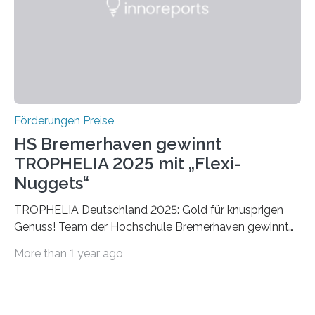
Foundation, des BIAL Award in Biomedicine ist in
vollem…
Förderungen Preise
HS Bremerhaven gewinnt
TROPHELIA 2025 mit „Flexi-
Nuggets“
TROPHELIA Deutschland 2025: Gold für knusprigen
Genuss! Team der Hochschule Bremerhaven gewinnt
mit “Flexi-Nuggets” und vertritt Deutschland bei
More than 1 year ago
ECOTROPHELIAMit der Produktidee “Flexi-Nuggets”
gewinnt das Studierenden-Team der Hochschule
Bremerhaven den diesjährigen TROPHELIA-
Wettbewerb. Der Ideenwettbewerb richtet sich an