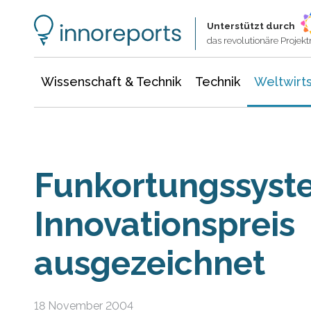
Wissenschaft & Technik
Informationstechnologie
Energie & Elektrotechnik
Unterstützt durch
das revolutionäre Proje
Wissenschaft & Technik
Technik
Weltwirts
Funkortungssyst
Innovationspreis
ausgezeichnet
18 November 2004