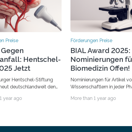
n Preise
Förderungen Preise
 Gegen
BIAL Award 2025:
anfall: Hentschel-
Nominierungen fü
025 Jetzt
Biomedizin Offen!
chrieben
rger Hentschel-Stiftung
Nominierungen für Artikel v
rneut deutschlandweit den
Wissenschaftlern in jeder Ph
Preis aus. Geehrt werden
Karriere und aus jedem Land
1 year ago
More than 1 year ago
herausragende Doktorarbeit
willkommen sind Dieser inte
hochrangige
Preis wurde ins Leben geruf
ftliche Publikation zum
bemerkenswertesten
aganfall. Die Hentschel-
wissenschaftlichen Entdeck
Kampf dem Schlaganfall“ mit
biomedizinischen Bereich