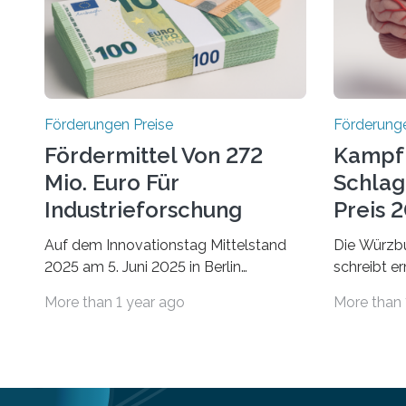
Förderungen Preise
Förderunge
Fördermittel Von 272
Kampf
Mio. Euro Für
Schlag
Industrieforschung
Preis 2
Freigegeben
Ausges
Auf dem Innovationstag Mittelstand
Die Würzbu
2025 am 5. Juni 2025 in Berlin
schreibt e
überbrachte das Bundesministerium
Hentschel-
More than 1 year ago
More than 
für Wirtschaft und Energie eine gute
soll eine 
Nachricht: Überplanmäßige
oder eine 
Verpflichtungsermächtigungen in Höhe
wissenscha
von bis zu 272 Millionen Euro wurden in
Thema Schl
dieser Woche vom
Stiftung „