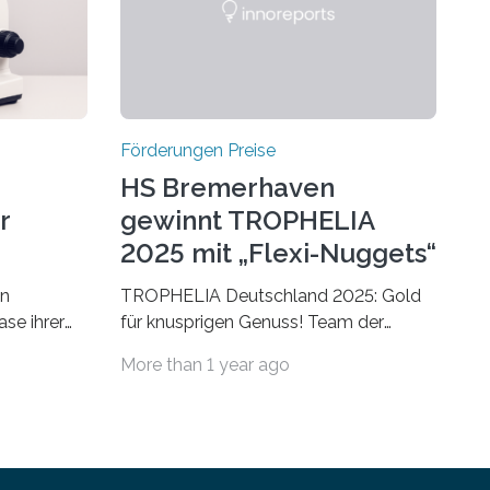
Förderungen Preise
HS Bremerhaven
r
gewinnt TROPHELIA
2025 mit „Flexi-Nuggets“
on
TROPHELIA Deutschland 2025: Gold
ase ihrer
für knusprigen Genuss! Team der
 der Welt
Hochschule Bremerhaven gewinnt mit
More than 1 year ago
rnationale
“Flexi-Nuggets” und vertritt
en, um die
Deutschland bei ECOTROPHELIAMit
der Produktidee “Flexi-Nuggets”
ungen im
gewinnt das Studierenden-Team der
Hochschule Bremerhaven den