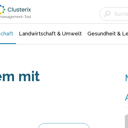
Landwirtschaft & Umwelt
Gesundheit &
Agrar- Forstwissenschaften
Unternehmensmeldungen
Biowissenschafte
Ökologie Umwelt- Naturschutz
ktmanagement-Tool
chaft
Landwirtschaft & Umwelt
Gesundheit & L
em mit