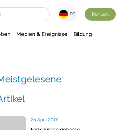
 Leben
Medien & Ereignisse
Interdisziplinäre Forschung
Veranstaltungsnachrichten
n Chemie
Gesellschaftswissenschaften
Kontakt
DE
eben
Medien & Ereignisse
Bildung
Meistgelesene
Artikel
25 April 2001
Forschungsergebnisse