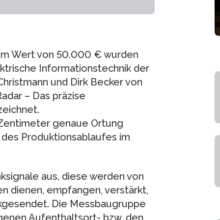
im Wert von 50.000 € wurden
Elektrische Informationstechnik der
 Christmann und Dirk Becker von
Radar – Das präzise
zeichnet.
 Zentimeter genaue Ortung
g des Produktionsablaufes im
ksignale aus, diese werden von
n dienen, empfangen, verstärkt,
ückgesendet. Die Messbaugruppe
igenen Aufenthaltsort- bzw. den