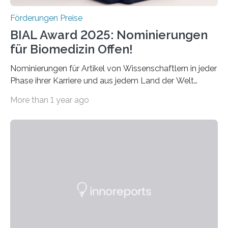
Förderungen Preise
BIAL Award 2025: Nominierungen
für Biomedizin Offen!
Nominierungen für Artikel von Wissenschaftlern in jeder
Phase ihrer Karriere und aus jedem Land der Welt
willkommen sind Dieser internationale Preis wurde ins
More than 1 year ago
Leben gerufen, um die bemerkenswertesten
wissenschaftlichen Entdeckungen im biomedizinischen
Bereich auszuzeichnen. Er hat sich einen wachsenden
Ruf als Vorstufe zum Nobelpreis erarbeitet, da er in
einer früheren Ausgabe zwei Autoren auszeichnete, die
später mit dem Nobelpreis für Medizin geehrt wurden.
Die vierte Ausgabe des internationalen Preises der BIAL
Foundation, des BIAL Award in Biomedicine ist in
vollem…