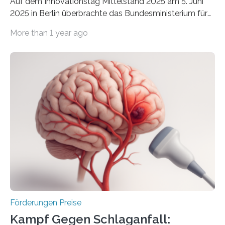
Auf dem Innovationstag Mittelstand 2025 am 5. Juni
2025 in Berlin überbrachte das Bundesministerium für
Wirtschaft und Energie eine gute Nachricht:
More than 1 year ago
Überplanmäßige Verpflichtungsermächtigungen in
Höhe von bis zu 272 Millionen Euro wurden in dieser
Woche vom Haushaltsausschuss freigegeben – unter
anderem zur Unterstützung der
Industrieforschungsprogramme Industrielle
Gemeinschaftsforschung (IGF), Zentrales
Innovationsprogramm Mittelstand (ZIM) und
Innovationskompetenz INNO-KOM. Auf dem
Innovationstag Mittelstand 2025 am 5. Juni 2025 in
Berlin überbrachte das Bundesministerium für
Wirtschaft und Energie eine gute Nachricht:
Überplanmäßige Verpflichtungsermächtigungen in
Höhe…
Förderungen Preise
Kampf Gegen Schlaganfall: