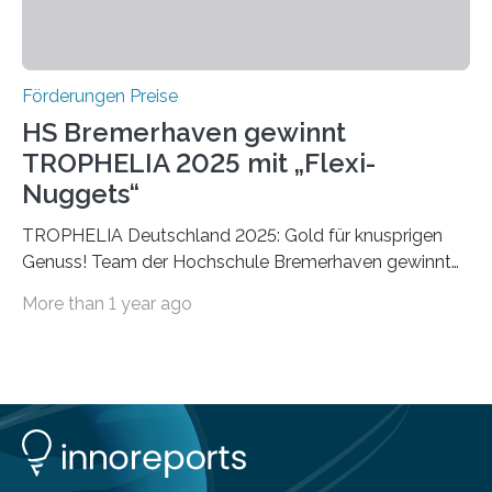
Förderungen Preise
HS Bremerhaven gewinnt
TROPHELIA 2025 mit „Flexi-
Nuggets“
TROPHELIA Deutschland 2025: Gold für knusprigen
Genuss! Team der Hochschule Bremerhaven gewinnt
mit “Flexi-Nuggets” und vertritt Deutschland bei
More than 1 year ago
ECOTROPHELIAMit der Produktidee “Flexi-Nuggets”
gewinnt das Studierenden-Team der Hochschule
Bremerhaven den diesjährigen TROPHELIA-
Wettbewerb. Der Ideenwettbewerb richtet sich an
Studierende der Lebensmittelwissenschaften und
wurde zum 16. Mal durch den Forschungskreis der
Ernährungsindustrie e. V. (FEI) ausgerichtet. “Flexi-