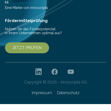
Nuggets” stehen für innovative Lebensmittel, die
Nachhaltigkeit und Genuss vereinen. Sie wurden von
Eine Marke von innoscripta
den Studierenden der Lebensmitteltechnologie
Franziska Diebel, Pauline Hoffmann und Yusuf Toprak
Fördermittelprüfung
entwickelt. Mit nur…
Nutzen Sie das Förderpotenzial
in Ihrem Unternehmen optimal aus?
JETZT PRÜFEN
Copyright © 2026 - innoscripta AG
Impressum
Datenschutz