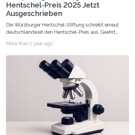
Hentschel-Preis 2025 Jetzt
Ausgeschrieben
Die Würzburger Hentschel-Stiftung schreibt erneut
deutschlandweit den Hentschel-Preis aus. Geehrt
werden soll eine herausragende Doktorarbeit oder eine
More than 1 year ago
hochrangige wissenschaftliche Publikation zum Thema
Schlaganfall. Die Hentschel-Stiftung „Kampf dem
Schlaganfall“ mit Sitz in Würzburg fördert die
Schlaganfallforschung, um die Behandlung der
Betroffenen zu verbessern. Dazu schreibt sie auch in
diesem Jahr wieder deutschlandweit den Hentschel-
Preis aus. Er richtet sich gezielt an jüngere
Forscherinnen und Forscher unter 40 Jahren. Geehrt
werden soll eine herausragende Doktorarbeit oder eine
hochrangige wissenschaftliche Publikation zum Thema
Schlaganfall….