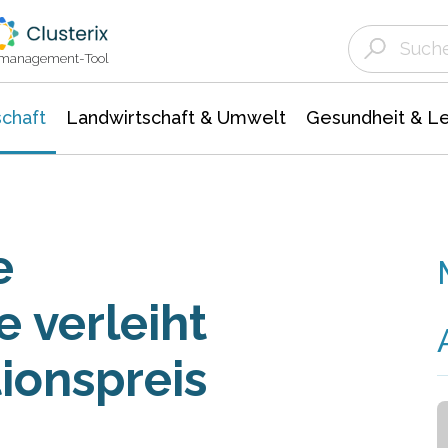
Landwirtschaft & Umwelt
Gesundheit &
Agrar- Forstwissenschaften
Unternehmensmeldungen
Biowissenschafte
Ökologie Umwelt- Naturschutz
ktmanagement-Tool
chaft
Landwirtschaft & Umwelt
Gesundheit & L
e
e verleiht
ionspreis