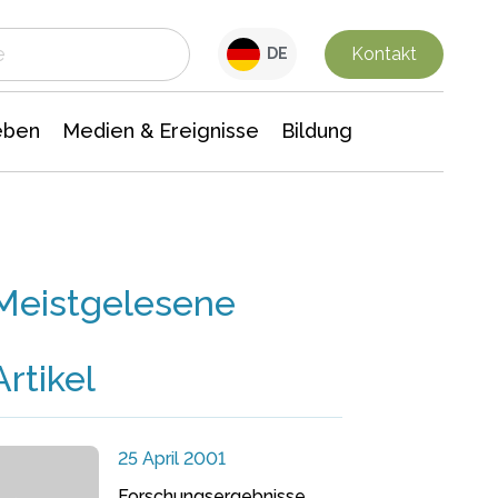
 Leben
Medien & Ereignisse
Interdisziplinäre Forschung
Veranstaltungsnachrichten
n Chemie
Gesellschaftswissenschaften
Kontakt
DE
eben
Medien & Ereignisse
Bildung
Meistgelesene
Artikel
25 April 2001
Forschungsergebnisse