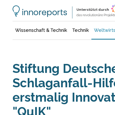
Wissenschaft & Technik
Informationstechnologie
Energie & Elektrotechnik
Unterstützt durch
das revolutionäre Proje
Wissenschaft & Technik
Technik
Weltwirts
Stiftung Deutsch
Schlaganfall-Hilf
erstmalig Innovat
"QuIK"