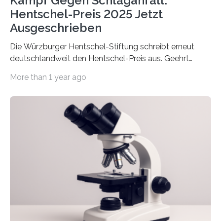
Kampf Gegen Schlaganfall:
Hentschel-Preis 2025 Jetzt
Ausgeschrieben
Die Würzburger Hentschel-Stiftung schreibt erneut
deutschlandweit den Hentschel-Preis aus. Geehrt
werden soll eine herausragende Doktorarbeit oder eine
More than 1 year ago
hochrangige wissenschaftliche Publikation zum Thema
Schlaganfall. Die Hentschel-Stiftung „Kampf dem
Schlaganfall“ mit Sitz in Würzburg fördert die
Schlaganfallforschung, um die Behandlung der
Betroffenen zu verbessern. Dazu schreibt sie auch in
diesem Jahr wieder deutschlandweit den Hentschel-
Preis aus. Er richtet sich gezielt an jüngere
Forscherinnen und Forscher unter 40 Jahren. Geehrt
werden soll eine herausragende Doktorarbeit oder eine
hochrangige wissenschaftliche Publikation zum Thema
Schlaganfall….