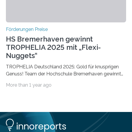
Förderungen Preise
HS Bremerhaven gewinnt
TROPHELIA 2025 mit „Flexi-
Nuggets“
TROPHELIA Deutschland 2025: Gold für knusprigen
Genuss! Team der Hochschule Bremerhaven gewinnt
mit “Flexi-Nuggets” und vertritt Deutschland bei
More than 1 year ago
ECOTROPHELIAMit der Produktidee “Flexi-Nuggets”
gewinnt das Studierenden-Team der Hochschule
Bremerhaven den diesjährigen TROPHELIA-
Wettbewerb. Der Ideenwettbewerb richtet sich an
Studierende der Lebensmittelwissenschaften und
wurde zum 16. Mal durch den Forschungskreis der
Ernährungsindustrie e. V. (FEI) ausgerichtet. “Flexi-