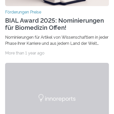
Förderungen Preise
BIAL Award 2025: Nominierungen
für Biomedizin Offen!
Nominierungen für Artikel von Wissenschaftlern in jeder
Phase ihrer Karriere und aus jedem Land der Welt
willkommen sind Dieser internationale Preis wurde ins
More than 1 year ago
Leben gerufen, um die bemerkenswertesten
wissenschaftlichen Entdeckungen im biomedizinischen
Bereich auszuzeichnen. Er hat sich einen wachsenden
Ruf als Vorstufe zum Nobelpreis erarbeitet, da er in
einer früheren Ausgabe zwei Autoren auszeichnete, die
später mit dem Nobelpreis für Medizin geehrt wurden.
Die vierte Ausgabe des internationalen Preises der BIAL
Foundation, des BIAL Award in Biomedicine ist in
vollem…