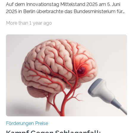
Auf dem Innovationstag Mittelstand 2025 am 5. Juni
2025 in Berlin überbrachte das Bundesministerium für
Wirtschaft und Energie eine gute Nachricht:
More than 1 year ago
Überplanmäßige Verpflichtungsermächtigungen in
Höhe von bis zu 272 Millionen Euro wurden in dieser
Woche vom Haushaltsausschuss freigegeben – unter
anderem zur Unterstützung der
Industrieforschungsprogramme Industrielle
Gemeinschaftsforschung (IGF), Zentrales
Innovationsprogramm Mittelstand (ZIM) und
Innovationskompetenz INNO-KOM. Auf dem
Innovationstag Mittelstand 2025 am 5. Juni 2025 in
Berlin überbrachte das Bundesministerium für
Wirtschaft und Energie eine gute Nachricht:
Überplanmäßige Verpflichtungsermächtigungen in
Höhe…
Förderungen Preise