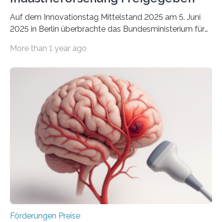
Auf dem Innovationstag Mittelstand 2025 am 5. Juni
2025 in Berlin überbrachte das Bundesministerium für
Wirtschaft und Energie eine gute Nachricht:
More than 1 year ago
Überplanmäßige Verpflichtungsermächtigungen in
Höhe von bis zu 272 Millionen Euro wurden in dieser
Woche vom Haushaltsausschuss freigegeben – unter
anderem zur Unterstützung der
Industrieforschungsprogramme Industrielle
Gemeinschaftsforschung (IGF), Zentrales
Innovationsprogramm Mittelstand (ZIM) und
Innovationskompetenz INNO-KOM. Auf dem
Innovationstag Mittelstand 2025 am 5. Juni 2025 in
Berlin überbrachte das Bundesministerium für
Wirtschaft und Energie eine gute Nachricht:
Überplanmäßige Verpflichtungsermächtigungen in
Höhe…
Förderungen Preise