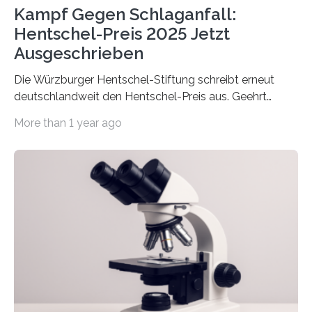
Kampf Gegen Schlaganfall:
Hentschel-Preis 2025 Jetzt
Ausgeschrieben
Die Würzburger Hentschel-Stiftung schreibt erneut
deutschlandweit den Hentschel-Preis aus. Geehrt
werden soll eine herausragende Doktorarbeit oder eine
More than 1 year ago
hochrangige wissenschaftliche Publikation zum Thema
Schlaganfall. Die Hentschel-Stiftung „Kampf dem
Schlaganfall“ mit Sitz in Würzburg fördert die
Schlaganfallforschung, um die Behandlung der
Betroffenen zu verbessern. Dazu schreibt sie auch in
diesem Jahr wieder deutschlandweit den Hentschel-
Preis aus. Er richtet sich gezielt an jüngere
Forscherinnen und Forscher unter 40 Jahren. Geehrt
werden soll eine herausragende Doktorarbeit oder eine
hochrangige wissenschaftliche Publikation zum Thema
Schlaganfall….