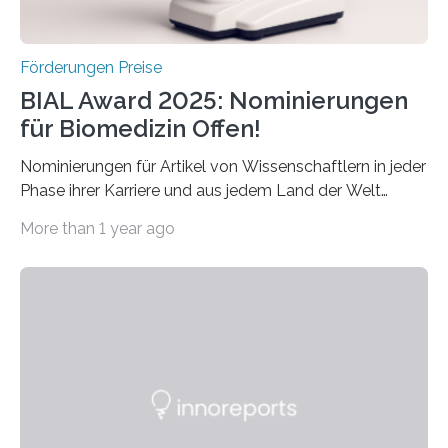
Förderungen Preise
BIAL Award 2025: Nominierungen
für Biomedizin Offen!
Nominierungen für Artikel von Wissenschaftlern in jeder
Phase ihrer Karriere und aus jedem Land der Welt
willkommen sind Dieser internationale Preis wurde ins
More than 1 year ago
Leben gerufen, um die bemerkenswertesten
wissenschaftlichen Entdeckungen im biomedizinischen
Bereich auszuzeichnen. Er hat sich einen wachsenden
Ruf als Vorstufe zum Nobelpreis erarbeitet, da er in
einer früheren Ausgabe zwei Autoren auszeichnete, die
später mit dem Nobelpreis für Medizin geehrt wurden.
Die vierte Ausgabe des internationalen Preises der BIAL
Foundation, des BIAL Award in Biomedicine ist in
vollem…