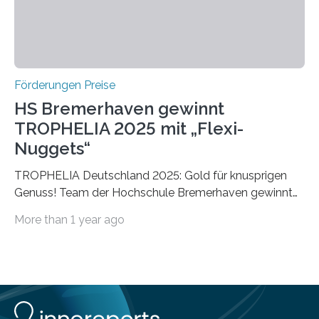
Förderungen Preise
HS Bremerhaven gewinnt
TROPHELIA 2025 mit „Flexi-
Nuggets“
TROPHELIA Deutschland 2025: Gold für knusprigen
Genuss! Team der Hochschule Bremerhaven gewinnt
mit “Flexi-Nuggets” und vertritt Deutschland bei
More than 1 year ago
ECOTROPHELIAMit der Produktidee “Flexi-Nuggets”
gewinnt das Studierenden-Team der Hochschule
Bremerhaven den diesjährigen TROPHELIA-
Wettbewerb. Der Ideenwettbewerb richtet sich an
Studierende der Lebensmittelwissenschaften und
wurde zum 16. Mal durch den Forschungskreis der