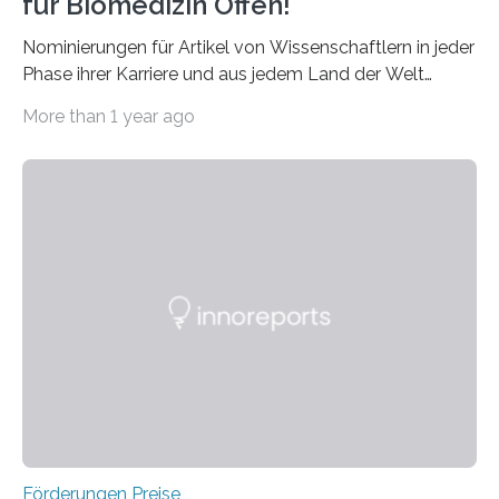
für Biomedizin Offen!
Nominierungen für Artikel von Wissenschaftlern in jeder
Phase ihrer Karriere und aus jedem Land der Welt
willkommen sind Dieser internationale Preis wurde ins
More than 1 year ago
Leben gerufen, um die bemerkenswertesten
wissenschaftlichen Entdeckungen im biomedizinischen
Bereich auszuzeichnen. Er hat sich einen wachsenden
Ruf als Vorstufe zum Nobelpreis erarbeitet, da er in
einer früheren Ausgabe zwei Autoren auszeichnete, die
später mit dem Nobelpreis für Medizin geehrt wurden.
Die vierte Ausgabe des internationalen Preises der BIAL
Foundation, des BIAL Award in Biomedicine ist in
vollem…
Förderungen Preise