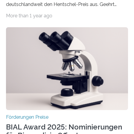
deutschlandweit den Hentschel-Preis aus. Geehrt
werden soll eine herausragende Doktorarbeit oder eine
More than 1 year ago
hochrangige wissenschaftliche Publikation zum Thema
Schlaganfall. Die Hentschel-Stiftung „Kampf dem
Schlaganfall“ mit Sitz in Würzburg fördert die
Schlaganfallforschung, um die Behandlung der
Betroffenen zu verbessern. Dazu schreibt sie auch in
diesem Jahr wieder deutschlandweit den Hentschel-
Preis aus. Er richtet sich gezielt an jüngere
Forscherinnen und Forscher unter 40 Jahren. Geehrt
werden soll eine herausragende Doktorarbeit oder eine
hochrangige wissenschaftliche Publikation zum Thema
Schlaganfall….
Förderungen Preise
BIAL Award 2025: Nominierungen