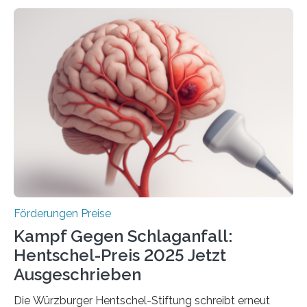
Höhe von bis zu 272 Millionen Euro wurden in dieser
Woche vom Haushaltsausschuss freigegeben – unter
anderem zur Unterstützung der
Industrieforschungsprogramme Industrielle
Gemeinschaftsforschung (IGF), Zentrales
Innovationsprogramm Mittelstand (ZIM) und
Innovationskompetenz INNO-KOM. Auf dem
Innovationstag Mittelstand 2025 am 5. Juni 2025 in
Berlin überbrachte das Bundesministerium für
Wirtschaft und Energie eine gute Nachricht:
Überplanmäßige Verpflichtungsermächtigungen in
Höhe…
Förderungen Preise
Kampf Gegen Schlaganfall:
Hentschel-Preis 2025 Jetzt
Ausgeschrieben
Die Würzburger Hentschel-Stiftung schreibt erneut