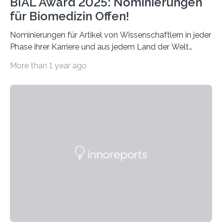
BIAL Award 2025: Nominierungen
für Biomedizin Offen!
Nominierungen für Artikel von Wissenschaftlern in jeder
Phase ihrer Karriere und aus jedem Land der Welt
willkommen sind Dieser internationale Preis wurde ins
More than 1 year ago
Leben gerufen, um die bemerkenswertesten
wissenschaftlichen Entdeckungen im biomedizinischen
Bereich auszuzeichnen. Er hat sich einen wachsenden
Ruf als Vorstufe zum Nobelpreis erarbeitet, da er in
einer früheren Ausgabe zwei Autoren auszeichnete, die
später mit dem Nobelpreis für Medizin geehrt wurden.
Die vierte Ausgabe des internationalen Preises der BIAL
Foundation, des BIAL Award in Biomedicine ist in
vollem…