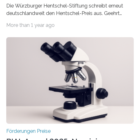
Die Würzburger Hentschel-Stiftung schreibt erneut
deutschlandweit den Hentschel-Preis aus. Geehrt
werden soll eine herausragende Doktorarbeit oder eine
More than 1 year ago
hochrangige wissenschaftliche Publikation zum Thema
Schlaganfall. Die Hentschel-Stiftung „Kampf dem
Schlaganfall“ mit Sitz in Würzburg fördert die
Schlaganfallforschung, um die Behandlung der
Betroffenen zu verbessern. Dazu schreibt sie auch in
diesem Jahr wieder deutschlandweit den Hentschel-
Preis aus. Er richtet sich gezielt an jüngere
Forscherinnen und Forscher unter 40 Jahren. Geehrt
werden soll eine herausragende Doktorarbeit oder eine
hochrangige wissenschaftliche Publikation zum Thema
Schlaganfall….
Förderungen Preise