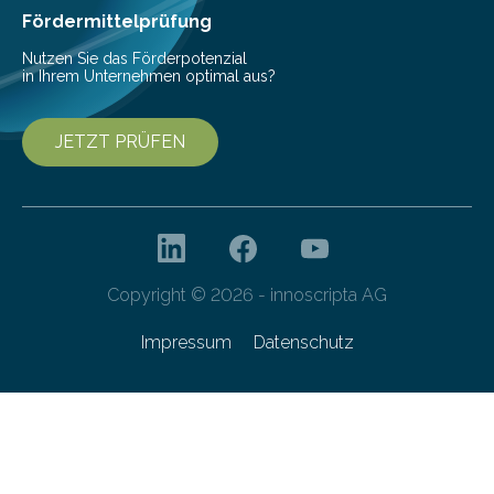
Franziska Diebel, Pauline Hoffmann und Yusuf Toprak
Fördermittelprüfung
entwickelt. Mit nur…
Nutzen Sie das Förderpotenzial
in Ihrem Unternehmen optimal aus?
JETZT PRÜFEN
Copyright © 2026 - innoscripta AG
Impressum
Datenschutz