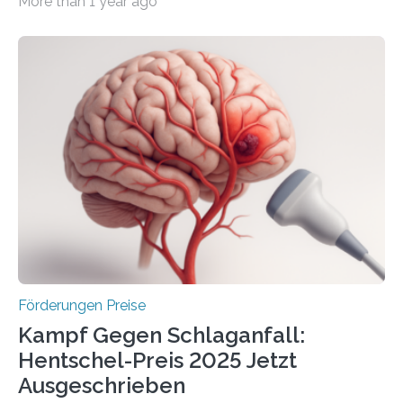
More than 1 year ago
Überplanmäßige Verpflichtungsermächtigungen in
Höhe von bis zu 272 Millionen Euro wurden in dieser
Woche vom Haushaltsausschuss freigegeben – unter
anderem zur Unterstützung der
Industrieforschungsprogramme Industrielle
Gemeinschaftsforschung (IGF), Zentrales
Innovationsprogramm Mittelstand (ZIM) und
Innovationskompetenz INNO-KOM. Auf dem
Innovationstag Mittelstand 2025 am 5. Juni 2025 in
Berlin überbrachte das Bundesministerium für
Wirtschaft und Energie eine gute Nachricht:
Überplanmäßige Verpflichtungsermächtigungen in
Höhe…
Förderungen Preise
Kampf Gegen Schlaganfall:
Hentschel-Preis 2025 Jetzt
Ausgeschrieben