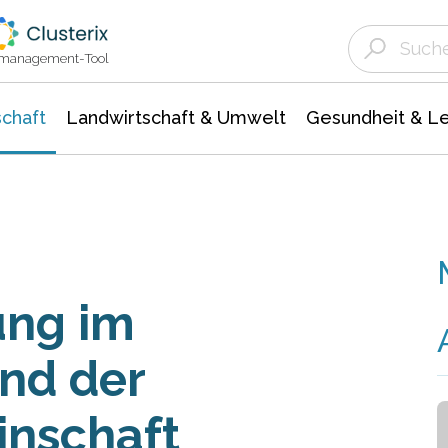
Landwirtschaft & Umwelt
Gesundheit &
Agrar- Forstwissenschaften
Unternehmensmeldungen
Biowissenschafte
Ökologie Umwelt- Naturschutz
ktmanagement-Tool
chaft
Landwirtschaft & Umwelt
Gesundheit & L
ung im
nd der
nschaft