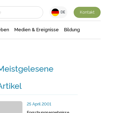
 Leben
Medien & Ereignisse
Interdisziplinäre Forschung
Veranstaltungsnachrichten
n Chemie
Gesellschaftswissenschaften
Kontakt
DE
eben
Medien & Ereignisse
Bildung
Meistgelesene
Artikel
25 April 2001
Forschungsergebnisse