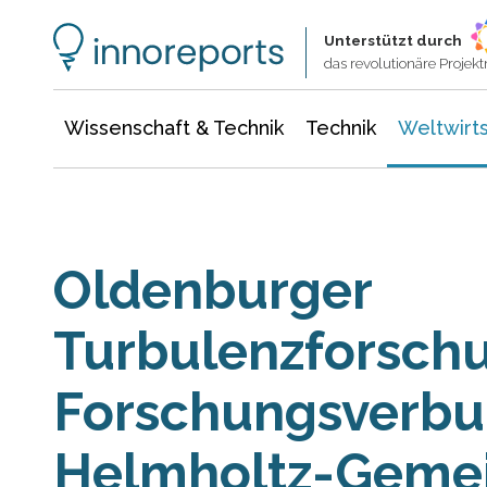
Wissenschaft & Technik
Informationstechnologie
Energie & Elektrotechnik
Unterstützt durch
das revolutionäre Proje
Wissenschaft & Technik
Technik
Weltwirts
Oldenburger
Turbulenzforsch
Forschungsverbu
Helmholtz-Gemei