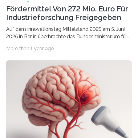
Fördermittel Von 272 Mio. Euro Für
Industrieforschung Freigegeben
Auf dem Innovationstag Mittelstand 2025 am 5. Juni
2025 in Berlin überbrachte das Bundesministerium für
Wirtschaft und Energie eine gute Nachricht:
More than 1 year ago
Überplanmäßige Verpflichtungsermächtigungen in
Höhe von bis zu 272 Millionen Euro wurden in dieser
Woche vom Haushaltsausschuss freigegeben – unter
anderem zur Unterstützung der
Industrieforschungsprogramme Industrielle
Gemeinschaftsforschung (IGF), Zentrales
Innovationsprogramm Mittelstand (ZIM) und
Innovationskompetenz INNO-KOM. Auf dem
Innovationstag Mittelstand 2025 am 5. Juni 2025 in
Berlin überbrachte das Bundesministerium für
Wirtschaft und Energie eine gute Nachricht:
Überplanmäßige Verpflichtungsermächtigungen in