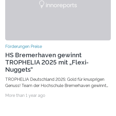
Foundation, des BIAL Award in Biomedicine ist in
vollem…
Förderungen Preise
HS Bremerhaven gewinnt
TROPHELIA 2025 mit „Flexi-
Nuggets“
TROPHELIA Deutschland 2025: Gold für knusprigen
Genuss! Team der Hochschule Bremerhaven gewinnt
mit “Flexi-Nuggets” und vertritt Deutschland bei
More than 1 year ago
ECOTROPHELIAMit der Produktidee “Flexi-Nuggets”
gewinnt das Studierenden-Team der Hochschule
Bremerhaven den diesjährigen TROPHELIA-