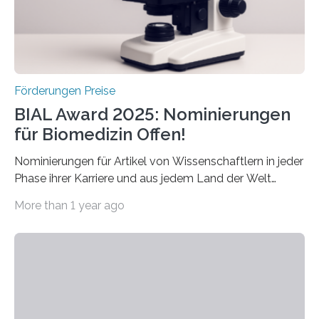
hochrangige wissenschaftliche Publikation zum Thema
Schlaganfall….
Förderungen Preise
BIAL Award 2025: Nominierungen
für Biomedizin Offen!
Nominierungen für Artikel von Wissenschaftlern in jeder
Phase ihrer Karriere und aus jedem Land der Welt
willkommen sind Dieser internationale Preis wurde ins
More than 1 year ago
Leben gerufen, um die bemerkenswertesten
wissenschaftlichen Entdeckungen im biomedizinischen
Bereich auszuzeichnen. Er hat sich einen wachsenden
Ruf als Vorstufe zum Nobelpreis erarbeitet, da er in
einer früheren Ausgabe zwei Autoren auszeichnete, die
später mit dem Nobelpreis für Medizin geehrt wurden.
Die vierte Ausgabe des internationalen Preises der BIAL