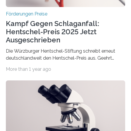
Höhe…
Förderungen Preise
Kampf Gegen Schlaganfall:
Hentschel-Preis 2025 Jetzt
Ausgeschrieben
Die Würzburger Hentschel-Stiftung schreibt erneut
deutschlandweit den Hentschel-Preis aus. Geehrt
werden soll eine herausragende Doktorarbeit oder eine
More than 1 year ago
hochrangige wissenschaftliche Publikation zum Thema
Schlaganfall. Die Hentschel-Stiftung „Kampf dem
Schlaganfall“ mit Sitz in Würzburg fördert die
Schlaganfallforschung, um die Behandlung der
Betroffenen zu verbessern. Dazu schreibt sie auch in
diesem Jahr wieder deutschlandweit den Hentschel-
Preis aus. Er richtet sich gezielt an jüngere
Forscherinnen und Forscher unter 40 Jahren. Geehrt
werden soll eine herausragende Doktorarbeit oder eine