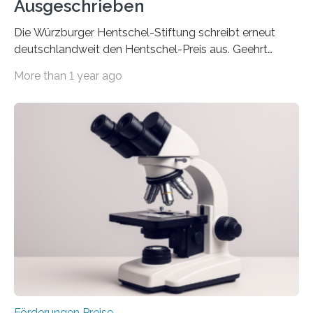
Ausgeschrieben
Die Würzburger Hentschel-Stiftung schreibt erneut
deutschlandweit den Hentschel-Preis aus. Geehrt
werden soll eine herausragende Doktorarbeit oder eine
More than 1 year ago
hochrangige wissenschaftliche Publikation zum Thema
Schlaganfall. Die Hentschel-Stiftung „Kampf dem
Schlaganfall“ mit Sitz in Würzburg fördert die
Schlaganfallforschung, um die Behandlung der
Betroffenen zu verbessern. Dazu schreibt sie auch in
diesem Jahr wieder deutschlandweit den Hentschel-
Preis aus. Er richtet sich gezielt an jüngere
Forscherinnen und Forscher unter 40 Jahren. Geehrt
werden soll eine herausragende Doktorarbeit oder eine
hochrangige wissenschaftliche Publikation zum Thema
Schlaganfall….
Förderungen Preise