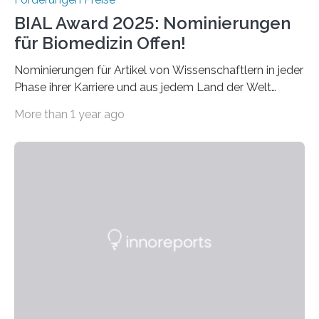
BIAL Award 2025: Nominierungen
für Biomedizin Offen!
Nominierungen für Artikel von Wissenschaftlern in jeder
Phase ihrer Karriere und aus jedem Land der Welt
willkommen sind Dieser internationale Preis wurde ins
More than 1 year ago
Leben gerufen, um die bemerkenswertesten
wissenschaftlichen Entdeckungen im biomedizinischen
Bereich auszuzeichnen. Er hat sich einen wachsenden
Ruf als Vorstufe zum Nobelpreis erarbeitet, da er in
einer früheren Ausgabe zwei Autoren auszeichnete, die
später mit dem Nobelpreis für Medizin geehrt wurden.
Die vierte Ausgabe des internationalen Preises der BIAL
Foundation, des BIAL Award in Biomedicine ist in
vollem…