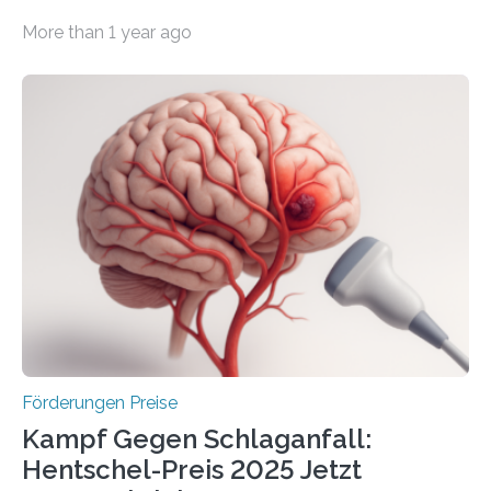
Wirtschaft und Energie eine gute Nachricht:
More than 1 year ago
Überplanmäßige Verpflichtungsermächtigungen in
Höhe von bis zu 272 Millionen Euro wurden in dieser
Woche vom Haushaltsausschuss freigegeben – unter
anderem zur Unterstützung der
Industrieforschungsprogramme Industrielle
Gemeinschaftsforschung (IGF), Zentrales
Innovationsprogramm Mittelstand (ZIM) und
Innovationskompetenz INNO-KOM. Auf dem
Innovationstag Mittelstand 2025 am 5. Juni 2025 in
Berlin überbrachte das Bundesministerium für
Wirtschaft und Energie eine gute Nachricht:
Überplanmäßige Verpflichtungsermächtigungen in
Höhe…
Förderungen Preise
Kampf Gegen Schlaganfall:
Hentschel-Preis 2025 Jetzt