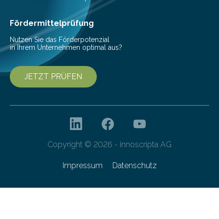
den Studierenden der Lebensmitteltechnologie
Franziska Diebel, Pauline Hoffmann und Yusuf Toprak
Fördermittelprüfung
entwickelt. Mit nur…
Nutzen Sie das Förderpotenzial
in Ihrem Unternehmen optimal aus?
JETZT PRÜFEN
Copyright © 2026 - innoscripta AG
Impressum
Datenschutz