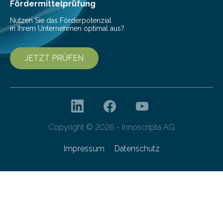
Franziska Diebel, Pauline Hoffmann und Yusuf Toprak
Fördermittelprüfung
entwickelt. Mit nur…
Nutzen Sie das Förderpotenzial
in Ihrem Unternehmen optimal aus?
JETZT PRÜFEN
Copyright © 2026 - innoscripta AG
Impressum
Datenschutz