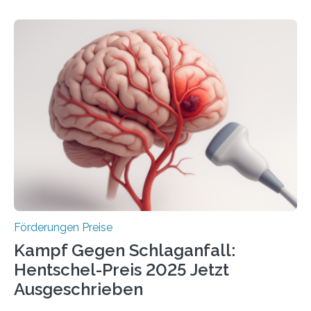
Höhe von bis zu 272 Millionen Euro wurden in dieser
Woche vom Haushaltsausschuss freigegeben – unter
anderem zur Unterstützung der
Industrieforschungsprogramme Industrielle
Gemeinschaftsforschung (IGF), Zentrales
Innovationsprogramm Mittelstand (ZIM) und
Innovationskompetenz INNO-KOM. Auf dem
Innovationstag Mittelstand 2025 am 5. Juni 2025 in
Berlin überbrachte das Bundesministerium für
Wirtschaft und Energie eine gute Nachricht:
Überplanmäßige Verpflichtungsermächtigungen in
Höhe…
Förderungen Preise
Kampf Gegen Schlaganfall:
Hentschel-Preis 2025 Jetzt
Ausgeschrieben