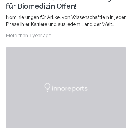
für Biomedizin Offen!
Nominierungen für Artikel von Wissenschaftlern in jeder
Phase ihrer Karriere und aus jedem Land der Welt
willkommen sind Dieser internationale Preis wurde ins
More than 1 year ago
Leben gerufen, um die bemerkenswertesten
wissenschaftlichen Entdeckungen im biomedizinischen
Bereich auszuzeichnen. Er hat sich einen wachsenden
Ruf als Vorstufe zum Nobelpreis erarbeitet, da er in
einer früheren Ausgabe zwei Autoren auszeichnete, die
später mit dem Nobelpreis für Medizin geehrt wurden.
Die vierte Ausgabe des internationalen Preises der BIAL
Foundation, des BIAL Award in Biomedicine ist in
vollem…