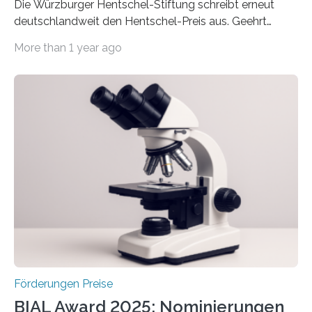
Die Würzburger Hentschel-Stiftung schreibt erneut
deutschlandweit den Hentschel-Preis aus. Geehrt
werden soll eine herausragende Doktorarbeit oder eine
More than 1 year ago
hochrangige wissenschaftliche Publikation zum Thema
Schlaganfall. Die Hentschel-Stiftung „Kampf dem
Schlaganfall“ mit Sitz in Würzburg fördert die
Schlaganfallforschung, um die Behandlung der
Betroffenen zu verbessern. Dazu schreibt sie auch in
diesem Jahr wieder deutschlandweit den Hentschel-
Preis aus. Er richtet sich gezielt an jüngere
Forscherinnen und Forscher unter 40 Jahren. Geehrt
werden soll eine herausragende Doktorarbeit oder eine
hochrangige wissenschaftliche Publikation zum Thema
Schlaganfall….
Förderungen Preise
BIAL Award 2025: Nominierungen