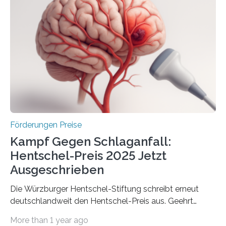
Industrieforschungsprogramme Industrielle
Gemeinschaftsforschung (IGF), Zentrales
Innovationsprogramm Mittelstand (ZIM) und
Innovationskompetenz INNO-KOM. Auf dem
Innovationstag Mittelstand 2025 am 5. Juni 2025 in
Berlin überbrachte das Bundesministerium für
Wirtschaft und Energie eine gute Nachricht:
Überplanmäßige Verpflichtungsermächtigungen in
Höhe…
Förderungen Preise
Kampf Gegen Schlaganfall:
Hentschel-Preis 2025 Jetzt
Ausgeschrieben
Die Würzburger Hentschel-Stiftung schreibt erneut
deutschlandweit den Hentschel-Preis aus. Geehrt
werden soll eine herausragende Doktorarbeit oder eine
More than 1 year ago
hochrangige wissenschaftliche Publikation zum Thema