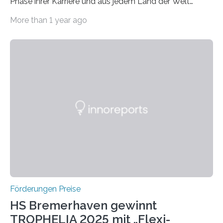
Phase ihrer Karriere und aus jedem Land der Welt
willkommen sind Dieser internationale Preis wurde ins
More than 1 year ago
Leben gerufen, um die bemerkenswertesten
wissenschaftlichen Entdeckungen im biomedizinischen
Bereich auszuzeichnen. Er hat sich einen wachsenden
Ruf als Vorstufe zum Nobelpreis erarbeitet, da er in
einer früheren Ausgabe zwei Autoren auszeichnete, die
später mit dem Nobelpreis für Medizin geehrt wurden.
Die vierte Ausgabe des internationalen Preises der BIAL
Foundation, des BIAL Award in Biomedicine ist in
vollem…
Förderungen Preise
HS Bremerhaven gewinnt
TROPHELIA 2025 mit „Flexi-