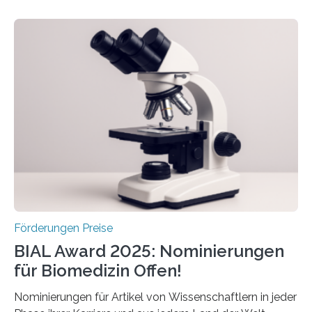
Schlaganfall. Die Hentschel-Stiftung „Kampf dem
Schlaganfall“ mit Sitz in Würzburg fördert die
Schlaganfallforschung, um die Behandlung der
Betroffenen zu verbessern. Dazu schreibt sie auch in
diesem Jahr wieder deutschlandweit den Hentschel-
Preis aus. Er richtet sich gezielt an jüngere
Forscherinnen und Forscher unter 40 Jahren. Geehrt
werden soll eine herausragende Doktorarbeit oder eine
hochrangige wissenschaftliche Publikation zum Thema
Schlaganfall….
Förderungen Preise
BIAL Award 2025: Nominierungen
für Biomedizin Offen!
Nominierungen für Artikel von Wissenschaftlern in jeder