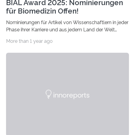
BIAL Award 2025: Nominierungen
für Biomedizin Offen!
Nominierungen für Artikel von Wissenschaftlern in jeder
Phase ihrer Karriere und aus jedem Land der Welt
willkommen sind Dieser internationale Preis wurde ins
More than 1 year ago
Leben gerufen, um die bemerkenswertesten
wissenschaftlichen Entdeckungen im biomedizinischen
Bereich auszuzeichnen. Er hat sich einen wachsenden
Ruf als Vorstufe zum Nobelpreis erarbeitet, da er in
einer früheren Ausgabe zwei Autoren auszeichnete, die
später mit dem Nobelpreis für Medizin geehrt wurden.
Die vierte Ausgabe des internationalen Preises der BIAL
Foundation, des BIAL Award in Biomedicine ist in
vollem…