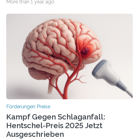
More than 1 year ago
Überplanmäßige Verpflichtungsermächtigungen in
Höhe von bis zu 272 Millionen Euro wurden in dieser
Woche vom Haushaltsausschuss freigegeben – unter
anderem zur Unterstützung der
Industrieforschungsprogramme Industrielle
Gemeinschaftsforschung (IGF), Zentrales
Innovationsprogramm Mittelstand (ZIM) und
Innovationskompetenz INNO-KOM. Auf dem
Innovationstag Mittelstand 2025 am 5. Juni 2025 in
Berlin überbrachte das Bundesministerium für
Wirtschaft und Energie eine gute Nachricht:
Überplanmäßige Verpflichtungsermächtigungen in
Höhe…
Förderungen Preise
Kampf Gegen Schlaganfall:
Hentschel-Preis 2025 Jetzt
Ausgeschrieben