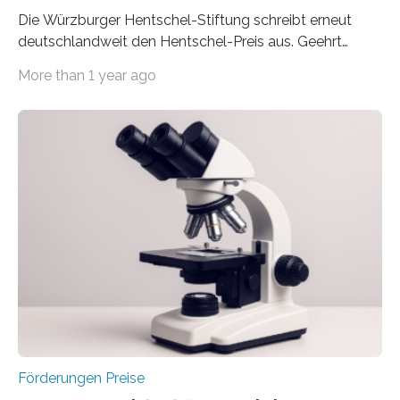
Die Würzburger Hentschel-Stiftung schreibt erneut
deutschlandweit den Hentschel-Preis aus. Geehrt
werden soll eine herausragende Doktorarbeit oder eine
More than 1 year ago
hochrangige wissenschaftliche Publikation zum Thema
Schlaganfall. Die Hentschel-Stiftung „Kampf dem
Schlaganfall“ mit Sitz in Würzburg fördert die
Schlaganfallforschung, um die Behandlung der
Betroffenen zu verbessern. Dazu schreibt sie auch in
diesem Jahr wieder deutschlandweit den Hentschel-
Preis aus. Er richtet sich gezielt an jüngere
Forscherinnen und Forscher unter 40 Jahren. Geehrt
werden soll eine herausragende Doktorarbeit oder eine
hochrangige wissenschaftliche Publikation zum Thema
Schlaganfall….
Förderungen Preise