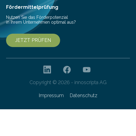
Franziska Diebel, Pauline Hoffmann und Yusuf Toprak
Fördermittelprüfung
entwickelt. Mit nur…
Nutzen Sie das Förderpotenzial
in Ihrem Unternehmen optimal aus?
JETZT PRÜFEN
Copyright © 2026 - innoscripta AG
Impressum
Datenschutz