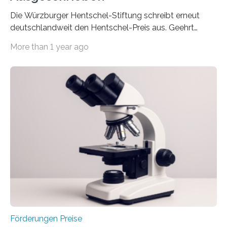
Die Würzburger Hentschel-Stiftung schreibt erneut
deutschlandweit den Hentschel-Preis aus. Geehrt
werden soll eine herausragende Doktorarbeit oder eine
More than 1 year ago
hochrangige wissenschaftliche Publikation zum Thema
Schlaganfall. Die Hentschel-Stiftung „Kampf dem
Schlaganfall“ mit Sitz in Würzburg fördert die
Schlaganfallforschung, um die Behandlung der
Betroffenen zu verbessern. Dazu schreibt sie auch in
diesem Jahr wieder deutschlandweit den Hentschel-
Preis aus. Er richtet sich gezielt an jüngere
Forscherinnen und Forscher unter 40 Jahren. Geehrt
werden soll eine herausragende Doktorarbeit oder eine
hochrangige wissenschaftliche Publikation zum Thema
Schlaganfall….
Förderungen Preise