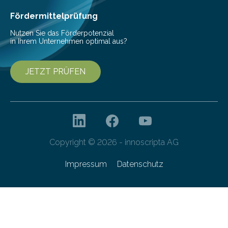
den Studierenden der Lebensmitteltechnologie
Franziska Diebel, Pauline Hoffmann und Yusuf Toprak
Fördermittelprüfung
entwickelt. Mit nur…
Nutzen Sie das Förderpotenzial
in Ihrem Unternehmen optimal aus?
JETZT PRÜFEN
Copyright © 2026 - innoscripta AG
Impressum
Datenschutz