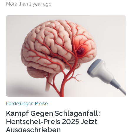
More than 1 year ago
Überplanmäßige Verpflichtungsermächtigungen in
Höhe von bis zu 272 Millionen Euro wurden in dieser
Woche vom Haushaltsausschuss freigegeben – unter
anderem zur Unterstützung der
Industrieforschungsprogramme Industrielle
Gemeinschaftsforschung (IGF), Zentrales
Innovationsprogramm Mittelstand (ZIM) und
Innovationskompetenz INNO-KOM. Auf dem
Innovationstag Mittelstand 2025 am 5. Juni 2025 in
Berlin überbrachte das Bundesministerium für
Wirtschaft und Energie eine gute Nachricht:
Überplanmäßige Verpflichtungsermächtigungen in
Höhe…
Förderungen Preise
Kampf Gegen Schlaganfall:
Hentschel-Preis 2025 Jetzt
Ausgeschrieben