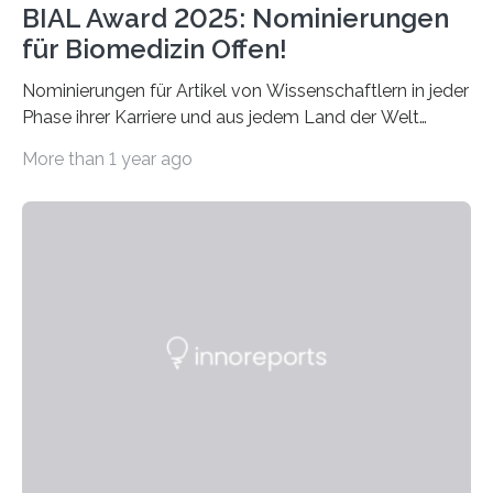
BIAL Award 2025: Nominierungen
für Biomedizin Offen!
Nominierungen für Artikel von Wissenschaftlern in jeder
Phase ihrer Karriere und aus jedem Land der Welt
willkommen sind Dieser internationale Preis wurde ins
More than 1 year ago
Leben gerufen, um die bemerkenswertesten
wissenschaftlichen Entdeckungen im biomedizinischen
Bereich auszuzeichnen. Er hat sich einen wachsenden
Ruf als Vorstufe zum Nobelpreis erarbeitet, da er in
einer früheren Ausgabe zwei Autoren auszeichnete, die
später mit dem Nobelpreis für Medizin geehrt wurden.
Die vierte Ausgabe des internationalen Preises der BIAL
Foundation, des BIAL Award in Biomedicine ist in
vollem…