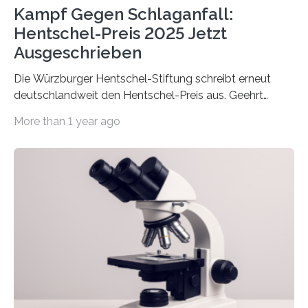
Kampf Gegen Schlaganfall:
Hentschel-Preis 2025 Jetzt
Ausgeschrieben
Die Würzburger Hentschel-Stiftung schreibt erneut
deutschlandweit den Hentschel-Preis aus. Geehrt
werden soll eine herausragende Doktorarbeit oder eine
More than 1 year ago
hochrangige wissenschaftliche Publikation zum Thema
Schlaganfall. Die Hentschel-Stiftung „Kampf dem
Schlaganfall“ mit Sitz in Würzburg fördert die
Schlaganfallforschung, um die Behandlung der
Betroffenen zu verbessern. Dazu schreibt sie auch in
diesem Jahr wieder deutschlandweit den Hentschel-
Preis aus. Er richtet sich gezielt an jüngere
Forscherinnen und Forscher unter 40 Jahren. Geehrt
werden soll eine herausragende Doktorarbeit oder eine
hochrangige wissenschaftliche Publikation zum Thema
Schlaganfall….