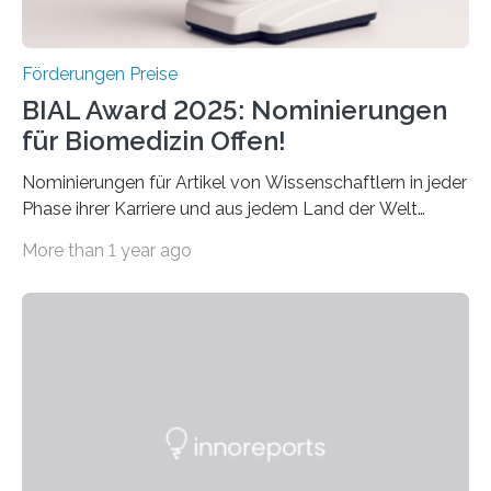
Förderungen Preise
BIAL Award 2025: Nominierungen
für Biomedizin Offen!
Nominierungen für Artikel von Wissenschaftlern in jeder
Phase ihrer Karriere und aus jedem Land der Welt
willkommen sind Dieser internationale Preis wurde ins
More than 1 year ago
Leben gerufen, um die bemerkenswertesten
wissenschaftlichen Entdeckungen im biomedizinischen
Bereich auszuzeichnen. Er hat sich einen wachsenden
Ruf als Vorstufe zum Nobelpreis erarbeitet, da er in
einer früheren Ausgabe zwei Autoren auszeichnete, die
später mit dem Nobelpreis für Medizin geehrt wurden.
Die vierte Ausgabe des internationalen Preises der BIAL
Foundation, des BIAL Award in Biomedicine ist in
vollem…