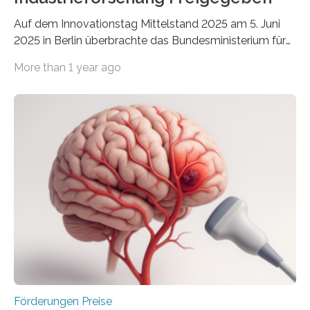
Auf dem Innovationstag Mittelstand 2025 am 5. Juni
2025 in Berlin überbrachte das Bundesministerium für
Wirtschaft und Energie eine gute Nachricht:
More than 1 year ago
Überplanmäßige Verpflichtungsermächtigungen in
Höhe von bis zu 272 Millionen Euro wurden in dieser
Woche vom Haushaltsausschuss freigegeben – unter
anderem zur Unterstützung der
Industrieforschungsprogramme Industrielle
Gemeinschaftsforschung (IGF), Zentrales
Innovationsprogramm Mittelstand (ZIM) und
Innovationskompetenz INNO-KOM. Auf dem
Innovationstag Mittelstand 2025 am 5. Juni 2025 in
Berlin überbrachte das Bundesministerium für
Wirtschaft und Energie eine gute Nachricht:
Überplanmäßige Verpflichtungsermächtigungen in
Höhe…
Förderungen Preise