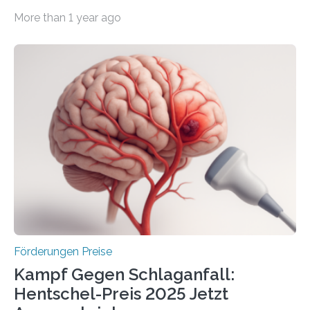
Wirtschaft und Energie eine gute Nachricht:
More than 1 year ago
Überplanmäßige Verpflichtungsermächtigungen in
Höhe von bis zu 272 Millionen Euro wurden in dieser
Woche vom Haushaltsausschuss freigegeben – unter
anderem zur Unterstützung der
Industrieforschungsprogramme Industrielle
Gemeinschaftsforschung (IGF), Zentrales
Innovationsprogramm Mittelstand (ZIM) und
Innovationskompetenz INNO-KOM. Auf dem
Innovationstag Mittelstand 2025 am 5. Juni 2025 in
Berlin überbrachte das Bundesministerium für
Wirtschaft und Energie eine gute Nachricht:
Überplanmäßige Verpflichtungsermächtigungen in
Höhe…
Förderungen Preise
Kampf Gegen Schlaganfall:
Hentschel-Preis 2025 Jetzt