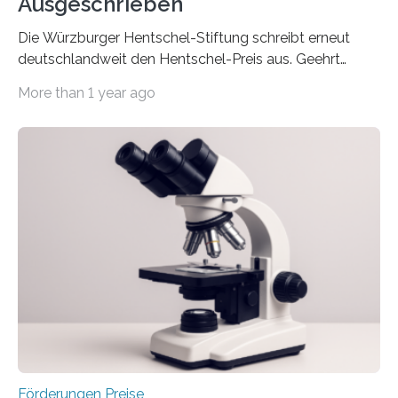
Ausgeschrieben
Die Würzburger Hentschel-Stiftung schreibt erneut
deutschlandweit den Hentschel-Preis aus. Geehrt
werden soll eine herausragende Doktorarbeit oder eine
More than 1 year ago
hochrangige wissenschaftliche Publikation zum Thema
Schlaganfall. Die Hentschel-Stiftung „Kampf dem
Schlaganfall“ mit Sitz in Würzburg fördert die
Schlaganfallforschung, um die Behandlung der
Betroffenen zu verbessern. Dazu schreibt sie auch in
diesem Jahr wieder deutschlandweit den Hentschel-
Preis aus. Er richtet sich gezielt an jüngere
Forscherinnen und Forscher unter 40 Jahren. Geehrt
werden soll eine herausragende Doktorarbeit oder eine
hochrangige wissenschaftliche Publikation zum Thema
Schlaganfall….
Förderungen Preise