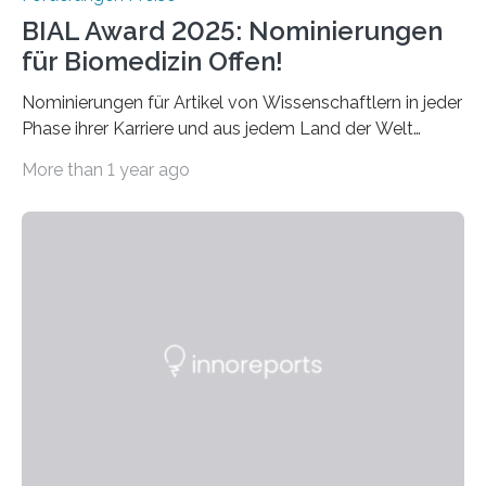
BIAL Award 2025: Nominierungen
für Biomedizin Offen!
Nominierungen für Artikel von Wissenschaftlern in jeder
Phase ihrer Karriere und aus jedem Land der Welt
willkommen sind Dieser internationale Preis wurde ins
More than 1 year ago
Leben gerufen, um die bemerkenswertesten
wissenschaftlichen Entdeckungen im biomedizinischen
Bereich auszuzeichnen. Er hat sich einen wachsenden
Ruf als Vorstufe zum Nobelpreis erarbeitet, da er in
einer früheren Ausgabe zwei Autoren auszeichnete, die
später mit dem Nobelpreis für Medizin geehrt wurden.
Die vierte Ausgabe des internationalen Preises der BIAL
Foundation, des BIAL Award in Biomedicine ist in
vollem…