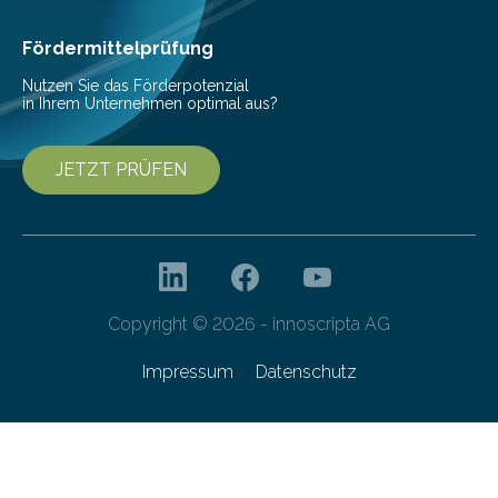
den Studierenden der Lebensmitteltechnologie
Franziska Diebel, Pauline Hoffmann und Yusuf Toprak
Fördermittelprüfung
entwickelt. Mit nur…
Nutzen Sie das Förderpotenzial
in Ihrem Unternehmen optimal aus?
JETZT PRÜFEN
Copyright © 2026 - innoscripta AG
Impressum
Datenschutz