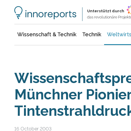
Wissenschaft & Technik
Informationstechnologie
Energie & Elektrotechnik
Unterstützt durch
das revolutionäre Proje
Wissenschaft & Technik
Technik
Weltwirts
Wissenschaftspre
Münchner Pionier
Tintenstrahldruc
16 October 2003