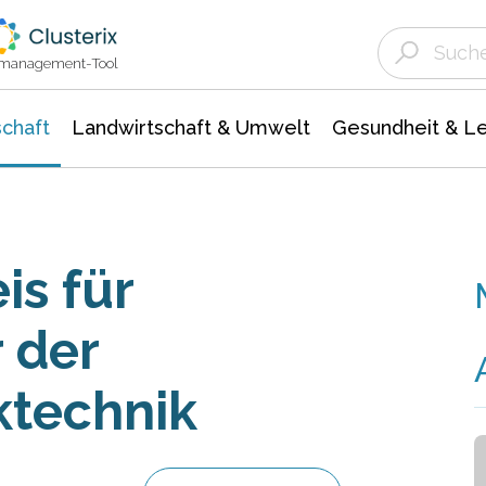
Landwirtschaft & Umwelt
Gesundheit &
Agrar- Forstwissenschaften
Unternehmensmeldungen
Biowissenschafte
Ökologie Umwelt- Naturschutz
ktmanagement-Tool
chaft
Landwirtschaft & Umwelt
Gesundheit & L
is für
 der
ktechnik