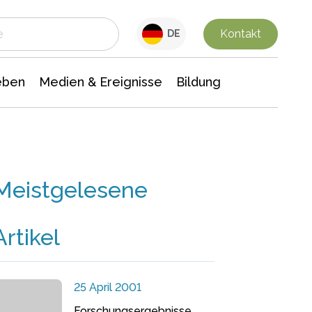
 Leben
Medien & Ereignisse
Interdisziplinäre Forschung
Veranstaltungsnachrichten
n Chemie
Gesellschaftswissenschaften
Kontakt
DE
eben
Medien & Ereignisse
Bildung
Meistgelesene
Artikel
25 April 2001
Forschungsergebnisse