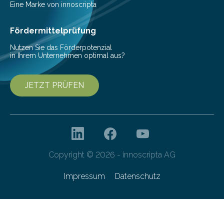
Nachhaltigkeit und Genuss vereinen. Sie wurden von
Eine Marke von innoscripta
den Studierenden der Lebensmitteltechnologie
Franziska Diebel, Pauline Hoffmann und Yusuf Toprak
Fördermittelprüfung
entwickelt. Mit nur…
Nutzen Sie das Förderpotenzial
in Ihrem Unternehmen optimal aus?
JETZT PRÜFEN
Copyright © 2026 - innoscripta AG
Impressum
Datenschutz