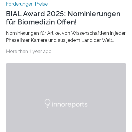
Förderungen Preise
BIAL Award 2025: Nominierungen
für Biomedizin Offen!
Nominierungen für Artikel von Wissenschaftlern in jeder
Phase ihrer Karriere und aus jedem Land der Welt
willkommen sind Dieser internationale Preis wurde ins
More than 1 year ago
Leben gerufen, um die bemerkenswertesten
wissenschaftlichen Entdeckungen im biomedizinischen
Bereich auszuzeichnen. Er hat sich einen wachsenden
Ruf als Vorstufe zum Nobelpreis erarbeitet, da er in
einer früheren Ausgabe zwei Autoren auszeichnete, die
später mit dem Nobelpreis für Medizin geehrt wurden.
Die vierte Ausgabe des internationalen Preises der BIAL
Foundation, des BIAL Award in Biomedicine ist in
vollem…