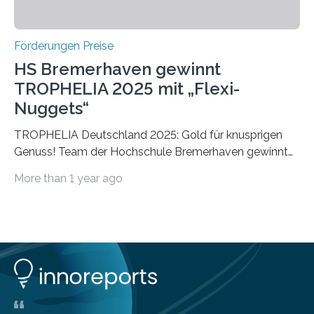
Förderungen Preise
HS Bremerhaven gewinnt
TROPHELIA 2025 mit „Flexi-
Nuggets“
TROPHELIA Deutschland 2025: Gold für knusprigen
Genuss! Team der Hochschule Bremerhaven gewinnt
mit “Flexi-Nuggets” und vertritt Deutschland bei
More than 1 year ago
ECOTROPHELIAMit der Produktidee “Flexi-Nuggets”
gewinnt das Studierenden-Team der Hochschule
Bremerhaven den diesjährigen TROPHELIA-
Wettbewerb. Der Ideenwettbewerb richtet sich an
Studierende der Lebensmittelwissenschaften und
wurde zum 16. Mal durch den Forschungskreis der
Ernährungsindustrie e. V. (FEI) ausgerichtet. “Flexi-
Nuggets” stehen für innovative Lebensmittel, die