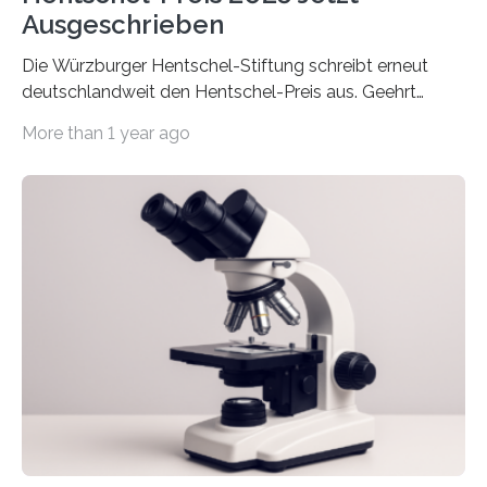
Ausgeschrieben
Die Würzburger Hentschel-Stiftung schreibt erneut
deutschlandweit den Hentschel-Preis aus. Geehrt
werden soll eine herausragende Doktorarbeit oder eine
More than 1 year ago
hochrangige wissenschaftliche Publikation zum Thema
Schlaganfall. Die Hentschel-Stiftung „Kampf dem
Schlaganfall“ mit Sitz in Würzburg fördert die
Schlaganfallforschung, um die Behandlung der
Betroffenen zu verbessern. Dazu schreibt sie auch in
diesem Jahr wieder deutschlandweit den Hentschel-
Preis aus. Er richtet sich gezielt an jüngere
Forscherinnen und Forscher unter 40 Jahren. Geehrt
werden soll eine herausragende Doktorarbeit oder eine
hochrangige wissenschaftliche Publikation zum Thema
Schlaganfall….