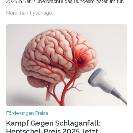
2025 in Berlin überbrachte das Bundesministerium für
Wirtschaft und Energie eine gute Nachricht:
More than 1 year ago
Überplanmäßige Verpflichtungsermächtigungen in
Höhe von bis zu 272 Millionen Euro wurden in dieser
Woche vom Haushaltsausschuss freigegeben – unter
anderem zur Unterstützung der
Industrieforschungsprogramme Industrielle
Gemeinschaftsforschung (IGF), Zentrales
Innovationsprogramm Mittelstand (ZIM) und
Innovationskompetenz INNO-KOM. Auf dem
Innovationstag Mittelstand 2025 am 5. Juni 2025 in
Berlin überbrachte das Bundesministerium für
Wirtschaft und Energie eine gute Nachricht:
Überplanmäßige Verpflichtungsermächtigungen in
Höhe…
Förderungen Preise
Kampf Gegen Schlaganfall:
Hentschel-Preis 2025 Jetzt