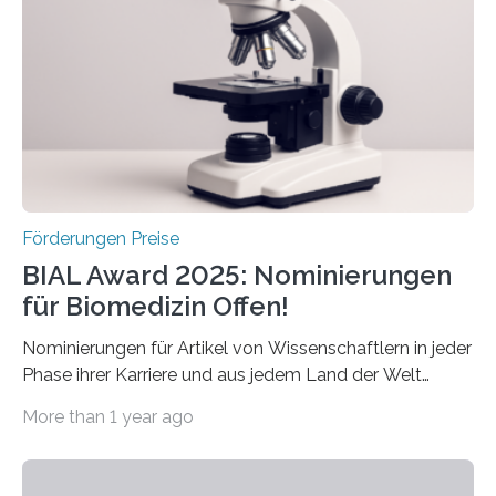
diesem Jahr wieder deutschlandweit den Hentschel-
Preis aus. Er richtet sich gezielt an jüngere
Forscherinnen und Forscher unter 40 Jahren. Geehrt
werden soll eine herausragende Doktorarbeit oder eine
hochrangige wissenschaftliche Publikation zum Thema
Schlaganfall….
Förderungen Preise
BIAL Award 2025: Nominierungen
für Biomedizin Offen!
Nominierungen für Artikel von Wissenschaftlern in jeder
Phase ihrer Karriere und aus jedem Land der Welt
willkommen sind Dieser internationale Preis wurde ins
More than 1 year ago
Leben gerufen, um die bemerkenswertesten
wissenschaftlichen Entdeckungen im biomedizinischen
Bereich auszuzeichnen. Er hat sich einen wachsenden