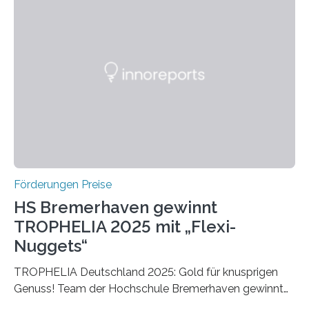
Ruf als Vorstufe zum Nobelpreis erarbeitet, da er in
einer früheren Ausgabe zwei Autoren auszeichnete, die
später mit dem Nobelpreis für Medizin geehrt wurden.
Die vierte Ausgabe des internationalen Preises der BIAL
Foundation, des BIAL Award in Biomedicine ist in
vollem…
Förderungen Preise
HS Bremerhaven gewinnt
TROPHELIA 2025 mit „Flexi-
Nuggets“
TROPHELIA Deutschland 2025: Gold für knusprigen
Genuss! Team der Hochschule Bremerhaven gewinnt
mit “Flexi-Nuggets” und vertritt Deutschland bei