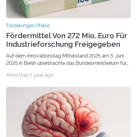
Förderungen Preise
Fördermittel Von 272 Mio. Euro Für
Industrieforschung Freigegeben
Auf dem Innovationstag Mittelstand 2025 am 5. Juni
2025 in Berlin überbrachte das Bundesministerium für
Wirtschaft und Energie eine gute Nachricht:
More than 1 year ago
Überplanmäßige Verpflichtungsermächtigungen in
Höhe von bis zu 272 Millionen Euro wurden in dieser
Woche vom Haushaltsausschuss freigegeben – unter
anderem zur Unterstützung der
Industrieforschungsprogramme Industrielle
Gemeinschaftsforschung (IGF), Zentrales
Innovationsprogramm Mittelstand (ZIM) und
Innovationskompetenz INNO-KOM. Auf dem
Innovationstag Mittelstand 2025 am 5. Juni 2025 in