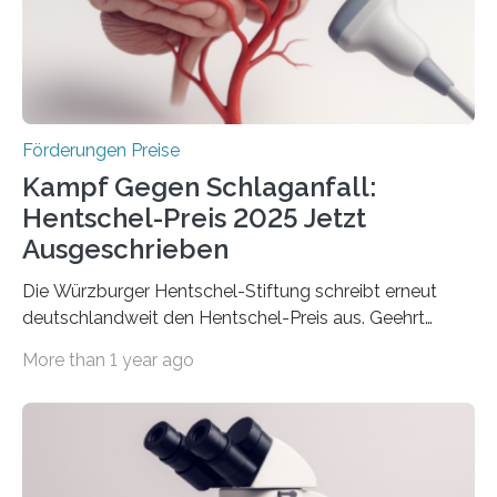
Berlin überbrachte das Bundesministerium für
Wirtschaft und Energie eine gute Nachricht:
Überplanmäßige Verpflichtungsermächtigungen in
Höhe…
Förderungen Preise
Kampf Gegen Schlaganfall:
Hentschel-Preis 2025 Jetzt
Ausgeschrieben
Die Würzburger Hentschel-Stiftung schreibt erneut
deutschlandweit den Hentschel-Preis aus. Geehrt
werden soll eine herausragende Doktorarbeit oder eine
More than 1 year ago
hochrangige wissenschaftliche Publikation zum Thema
Schlaganfall. Die Hentschel-Stiftung „Kampf dem
Schlaganfall“ mit Sitz in Würzburg fördert die
Schlaganfallforschung, um die Behandlung der
Betroffenen zu verbessern. Dazu schreibt sie auch in