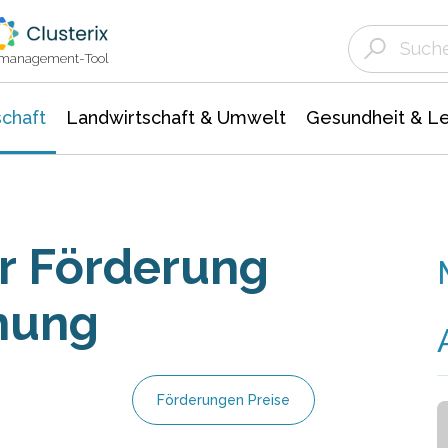
Landwirtschaft & Umwelt
Gesundheit &
Agrar- Forstwissenschaften
Unternehmensmeldungen
Biowissenschafte
Ökologie Umwelt- Naturschutz
ktmanagement-Tool
chaft
Landwirtschaft & Umwelt
Gesundheit & L
r Förderung
hung
Förderungen Preise