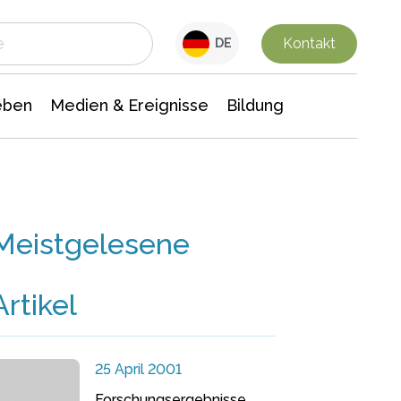
 Leben
Medien & Ereignisse
Interdisziplinäre Forschung
Veranstaltungsnachrichten
n Chemie
Gesellschaftswissenschaften
Kontakt
DE
eben
Medien & Ereignisse
Bildung
Meistgelesene
Artikel
25 April 2001
Forschungsergebnisse