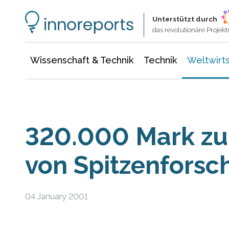
Wissenschaft & Technik
Informationstechnologie
Energie & Elektrotechnik
Unterstützt durch
das revolutionäre Proje
Wissenschaft & Technik
Technik
Weltwirts
320.000 Mark zu
von Spitzenforsc
04 January 2001