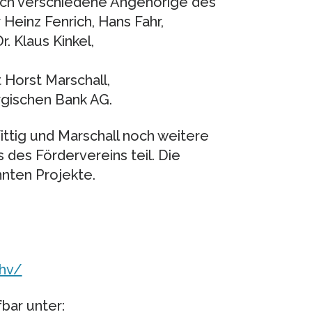
 auch verschiedene Angehörige des
Heinz Fenrich, Hans Fahr,
. Klaus Kinkel,
 Horst Marschall,
gischen Bank AG.
tig und Marschall noch weitere
des Fördervereins teil. Die
nnten Projekte.
khv/
bar unter: