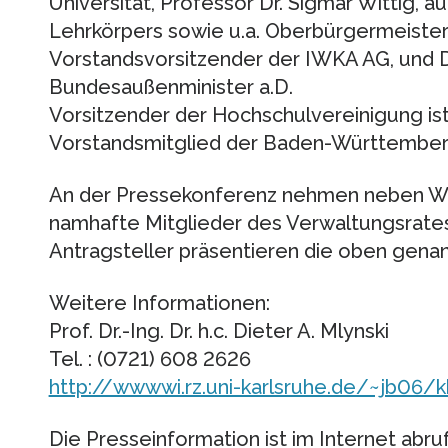
Universität, Professor Dr. Sigmar Wittig,
Lehrkörpers sowie u.a. Oberbürgermeister 
Vorstandsvorsitzender der IWKA AG, und Dr
Bundesaußenminister a.D.
Vorsitzender der Hochschulvereinigung ist
Vorstandsmitglied der Baden-Württember
An der Pressekonferenz nehmen neben Wit
namhafte Mitglieder des Verwaltungsrates 
Antragsteller präsentieren die oben gena
Weitere Informationen:
Prof. Dr.-Ing. Dr. h.c. Dieter A. Mlynski
Tel. : (0721) 608 2626
http://wwwwi.rz.uni-karlsruhe.de/~jb06/
Die Presseinformation ist im Internet abruf