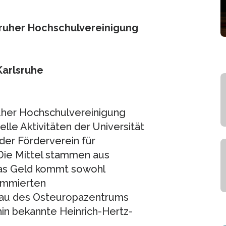
sruher Hochschulvereinigung
Karlsruhe
ruher Hochschulvereinigung
lle Aktivitäten der Universität
der Förderverein für
 Die Mittel stammen aus
Das Geld kommt sowohl
ommierten
au des Osteuropazentrums
hin bekannte Heinrich-Hertz-