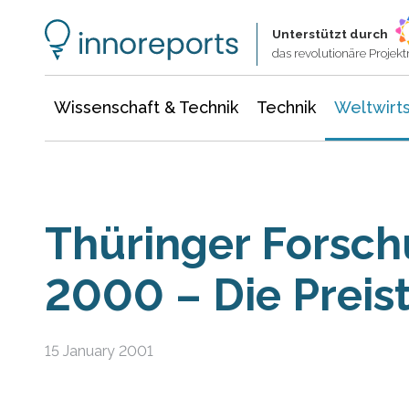
Wissenschaft & Technik
Informationstechnologie
Energie & Elektrotechnik
Unterstützt durch
das revolutionäre Proje
Wissenschaft & Technik
Technik
Weltwirts
Thüringer Forsch
2000 – Die Preis
15 January 2001