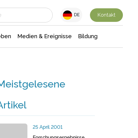
 Leben
Medien & Ereignisse
Interdisziplinäre Forschung
Veranstaltungsnachrichten
n Chemie
Gesellschaftswissenschaften
Kontakt
DE
eben
Medien & Ereignisse
Bildung
Meistgelesene
Artikel
25 April 2001
Forschungsergebnisse