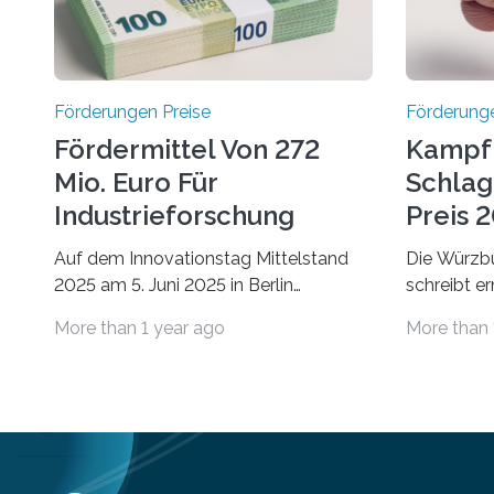
Förderungen Preise
Förderunge
Fördermittel Von 272
Kampf
Mio. Euro Für
Schlag
Industrieforschung
Preis 2
Freigegeben
Ausges
Auf dem Innovationstag Mittelstand
Die Würzbu
2025 am 5. Juni 2025 in Berlin
schreibt e
überbrachte das Bundesministerium
Hentschel-
More than 1 year ago
More than 
für Wirtschaft und Energie eine gute
soll eine 
Nachricht: Überplanmäßige
oder eine 
Verpflichtungsermächtigungen in Höhe
wissenscha
von bis zu 272 Millionen Euro wurden in
Thema Schl
dieser Woche vom
Stiftung „
Haushaltsausschuss freigegeben –
Sitz in Wür