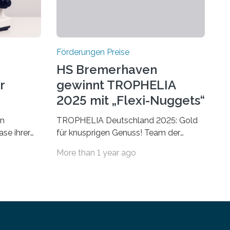
Förderungen Preise
HS Bremerhaven
r
gewinnt TROPHELIA
2025 mit „Flexi-Nuggets“
on
TROPHELIA Deutschland 2025: Gold
ase ihrer
für knusprigen Genuss! Team der
 der Welt
Hochschule Bremerhaven gewinnt mit
More than 1 year ago
rnationale
“Flexi-Nuggets” und vertritt
en, um die
Deutschland bei ECOTROPHELIAMit
der Produktidee “Flexi-Nuggets”
ungen im
gewinnt das Studierenden-Team der
Hochschule Bremerhaven den
inen
diesjährigen TROPHELIA-Wettbewerb.