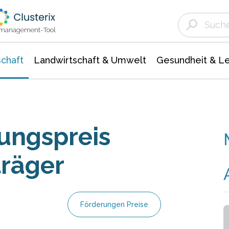
Landwirtschaft & Umwelt
Gesundheit &
Agrar- Forstwissenschaften
Unternehmensmeldungen
Biowissenschafte
Ökologie Umwelt- Naturschutz
ktmanagement-Tool
chaft
Landwirtschaft & Umwelt
Gesundheit & L
ungspreis
träger
Förderungen Preise