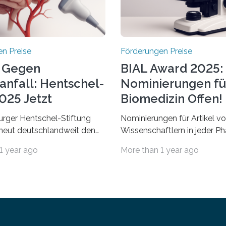
n Preise
Förderungen Preise
 Gegen
BIAL Award 2025:
anfall: Hentschel-
Nominierungen fü
025 Jetzt
Biomedizin Offen!
chrieben
rger Hentschel-Stiftung
Nominierungen für Artikel v
rneut deutschlandweit den
Wissenschaftlern in jeder Ph
Preis aus. Geehrt werden
Karriere und aus jedem Land
1 year ago
More than 1 year ago
herausragende Doktorarbeit
willkommen sind Dieser inte
hochrangige
Preis wurde ins Leben geruf
ftliche Publikation zum
bemerkenswertesten
aganfall. Die Hentschel-
wissenschaftlichen Entdeck
Kampf dem Schlaganfall“ mit
biomedizinischen Bereich
zburg fördert die
auszuzeichnen. Er hat sich e