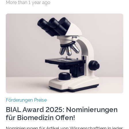
More than 1 year ago
hochrangige wissenschaftliche Publikation zum Thema
Schlaganfall. Die Hentschel-Stiftung „Kampf dem
Schlaganfall“ mit Sitz in Würzburg fördert die
Schlaganfallforschung, um die Behandlung der
Betroffenen zu verbessern. Dazu schreibt sie auch in
diesem Jahr wieder deutschlandweit den Hentschel-
Preis aus. Er richtet sich gezielt an jüngere
Forscherinnen und Forscher unter 40 Jahren. Geehrt
werden soll eine herausragende Doktorarbeit oder eine
hochrangige wissenschaftliche Publikation zum Thema
Schlaganfall….
Förderungen Preise
BIAL Award 2025: Nominierungen
für Biomedizin Offen!
Nominierungen für Artikel von Wissenschaftlern in jeder