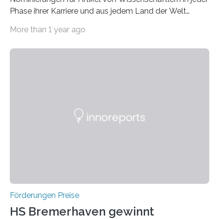
Phase ihrer Karriere und aus jedem Land der Welt
willkommen sind Dieser internationale Preis wurde ins
More than 1 year ago
Leben gerufen, um die bemerkenswertesten
wissenschaftlichen Entdeckungen im biomedizinischen
Bereich auszuzeichnen. Er hat sich einen wachsenden
Ruf als Vorstufe zum Nobelpreis erarbeitet, da er in
einer früheren Ausgabe zwei Autoren auszeichnete, die
später mit dem Nobelpreis für Medizin geehrt wurden.
Die vierte Ausgabe des internationalen Preises der BIAL
Foundation, des BIAL Award in Biomedicine ist in
vollem…
Förderungen Preise
HS Bremerhaven gewinnt