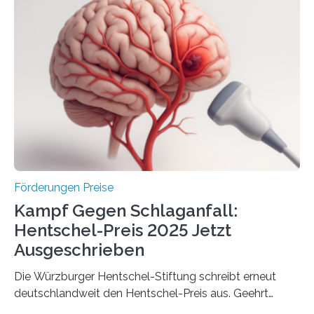
anderem zur Unterstützung der
Industrieforschungsprogramme Industrielle
Gemeinschaftsforschung (IGF), Zentrales
Innovationsprogramm Mittelstand (ZIM) und
Innovationskompetenz INNO-KOM. Auf dem
Innovationstag Mittelstand 2025 am 5. Juni 2025 in
Berlin überbrachte das Bundesministerium für
Wirtschaft und Energie eine gute Nachricht:
Überplanmäßige Verpflichtungsermächtigungen in
Höhe…
Förderungen Preise
Kampf Gegen Schlaganfall:
Hentschel-Preis 2025 Jetzt
Ausgeschrieben
Die Würzburger Hentschel-Stiftung schreibt erneut
deutschlandweit den Hentschel-Preis aus. Geehrt
werden soll eine herausragende Doktorarbeit oder eine