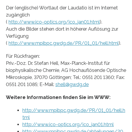
Der (englische) Wortlaut der Laudatio ist im Internet
zugänglich
(
http://www.ico-optics.org/ico_jan01.html
).
Auch die Bilder stehen dort in höherer Auflösung zur
Verfügung
(
http://www.mpibpc.gwdg.de/PR/01_01/hell.html
).
Für Rückfragen:
Priv.-Doz. Dr. Stefan Hell, Max-Planck-Institut für
biophysikalische Chemie, AG Hochauflösende Optische
Mikroskopie, 37070 Göttingen; Tel.: 0551 201 1360; Fax:
0551 201 1085; E-Mail:
shell@gwdg.de
Weitere Informationen finden Sie im WWW:
http://www.mpibpc.gwdg.de/PR/01_01/hell.h
tml
http://www.ico-optics.org/ico_jan01.html
http://www.mpibpc.gwdg.de/abteilungen/20