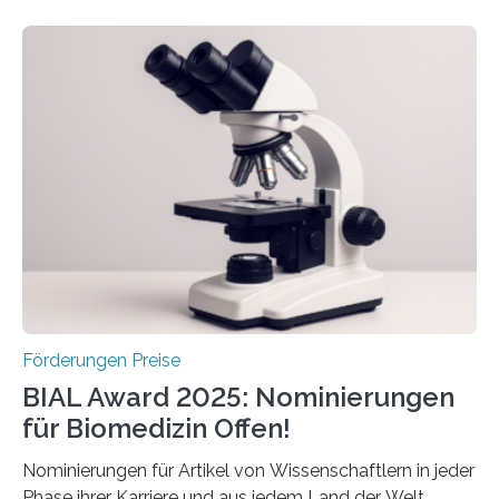
Schlaganfall. Die Hentschel-Stiftung „Kampf dem
Schlaganfall“ mit Sitz in Würzburg fördert die
Schlaganfallforschung, um die Behandlung der
Betroffenen zu verbessern. Dazu schreibt sie auch in
diesem Jahr wieder deutschlandweit den Hentschel-
Preis aus. Er richtet sich gezielt an jüngere
Forscherinnen und Forscher unter 40 Jahren. Geehrt
werden soll eine herausragende Doktorarbeit oder eine
hochrangige wissenschaftliche Publikation zum Thema
Schlaganfall….
Förderungen Preise
BIAL Award 2025: Nominierungen
für Biomedizin Offen!
Nominierungen für Artikel von Wissenschaftlern in jeder
Phase ihrer Karriere und aus jedem Land der Welt