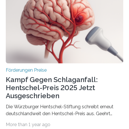
Industrieforschungsprogramme Industrielle
Gemeinschaftsforschung (IGF), Zentrales
Innovationsprogramm Mittelstand (ZIM) und
Innovationskompetenz INNO-KOM. Auf dem
Innovationstag Mittelstand 2025 am 5. Juni 2025 in
Berlin überbrachte das Bundesministerium für
Wirtschaft und Energie eine gute Nachricht:
Überplanmäßige Verpflichtungsermächtigungen in
Höhe…
Förderungen Preise
Kampf Gegen Schlaganfall:
Hentschel-Preis 2025 Jetzt
Ausgeschrieben
Die Würzburger Hentschel-Stiftung schreibt erneut
deutschlandweit den Hentschel-Preis aus. Geehrt
werden soll eine herausragende Doktorarbeit oder eine
More than 1 year ago
hochrangige wissenschaftliche Publikation zum Thema