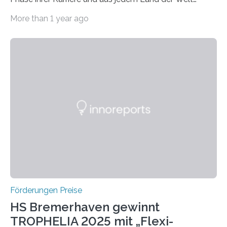
willkommen sind Dieser internationale Preis wurde ins
More than 1 year ago
Leben gerufen, um die bemerkenswertesten
wissenschaftlichen Entdeckungen im biomedizinischen
Bereich auszuzeichnen. Er hat sich einen wachsenden
Ruf als Vorstufe zum Nobelpreis erarbeitet, da er in
einer früheren Ausgabe zwei Autoren auszeichnete, die
später mit dem Nobelpreis für Medizin geehrt wurden.
Die vierte Ausgabe des internationalen Preises der BIAL
Foundation, des BIAL Award in Biomedicine ist in
vollem…
Förderungen Preise
HS Bremerhaven gewinnt
TROPHELIA 2025 mit „Flexi-