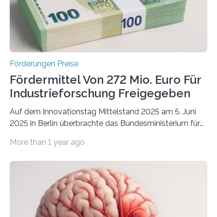
Förderungen Preise
Fördermittel Von 272 Mio. Euro Für
Industrieforschung Freigegeben
Auf dem Innovationstag Mittelstand 2025 am 5. Juni
2025 in Berlin überbrachte das Bundesministerium für
Wirtschaft und Energie eine gute Nachricht:
More than 1 year ago
Überplanmäßige Verpflichtungsermächtigungen in
Höhe von bis zu 272 Millionen Euro wurden in dieser
Woche vom Haushaltsausschuss freigegeben – unter
anderem zur Unterstützung der
Industrieforschungsprogramme Industrielle
Gemeinschaftsforschung (IGF), Zentrales
Innovationsprogramm Mittelstand (ZIM) und