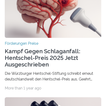
Innovationskompetenz INNO-KOM. Auf dem
Innovationstag Mittelstand 2025 am 5. Juni 2025 in
Berlin überbrachte das Bundesministerium für
Wirtschaft und Energie eine gute Nachricht:
Überplanmäßige Verpflichtungsermächtigungen in
Höhe…
Förderungen Preise
Kampf Gegen Schlaganfall:
Hentschel-Preis 2025 Jetzt
Ausgeschrieben
Die Würzburger Hentschel-Stiftung schreibt erneut
deutschlandweit den Hentschel-Preis aus. Geehrt
werden soll eine herausragende Doktorarbeit oder eine
More than 1 year ago
hochrangige wissenschaftliche Publikation zum Thema
Schlaganfall. Die Hentschel-Stiftung „Kampf dem
Schlaganfall“ mit Sitz in Würzburg fördert die