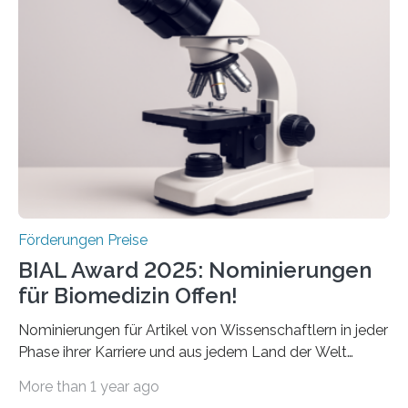
Schlaganfallforschung, um die Behandlung der
Betroffenen zu verbessern. Dazu schreibt sie auch in
diesem Jahr wieder deutschlandweit den Hentschel-
Preis aus. Er richtet sich gezielt an jüngere
Forscherinnen und Forscher unter 40 Jahren. Geehrt
werden soll eine herausragende Doktorarbeit oder eine
hochrangige wissenschaftliche Publikation zum Thema
Schlaganfall….
Förderungen Preise
BIAL Award 2025: Nominierungen
für Biomedizin Offen!
Nominierungen für Artikel von Wissenschaftlern in jeder
Phase ihrer Karriere und aus jedem Land der Welt
willkommen sind Dieser internationale Preis wurde ins
More than 1 year ago
Leben gerufen, um die bemerkenswertesten