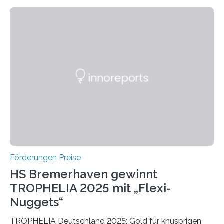
wissenschaftlichen Entdeckungen im biomedizinischen
Bereich auszuzeichnen. Er hat sich einen wachsenden
Ruf als Vorstufe zum Nobelpreis erarbeitet, da er in
einer früheren Ausgabe zwei Autoren auszeichnete, die
später mit dem Nobelpreis für Medizin geehrt wurden.
Die vierte Ausgabe des internationalen Preises der BIAL
Foundation, des BIAL Award in Biomedicine ist in
vollem…
Förderungen Preise
HS Bremerhaven gewinnt
TROPHELIA 2025 mit „Flexi-
Nuggets“
TROPHELIA Deutschland 2025: Gold für knusprigen