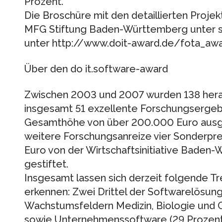
Prozent.
Die Broschüre mit den detaillierten Proje
MFG Stiftung Baden-Württemberg unter s
unter http://www.doit-award.de/fota_awa
Über den do it.software-award
Zwischen 2003 und 2007 wurden 138 hera
insgesamt 51 exzellente Forschungsergebn
Gesamthöhe von über 200.000 Euro ausg
weitere Forschungsanreize vier Sonderpr
Euro von der Wirtschaftsinitiative Bade
gestiftet.
Insgesamt lassen sich derzeit folgende T
erkennen: Zwei Drittel der Softwarelösu
Wachstumsfeldern Medizin, Biologie und 
sowie Unternehmenssoftware (29 Prozent