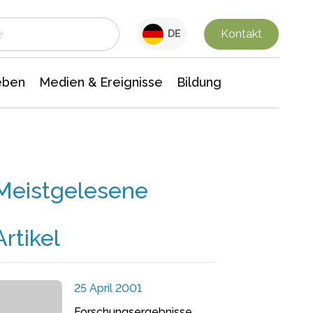
 Leben
Medien & Ereignisse
Interdisziplinäre Forschung
Veranstaltungsnachrichten
n Chemie
Gesellschaftswissenschaften
Kontakt
DE
eben
Medien & Ereignisse
Bildung
Meistgelesene
Artikel
25 April 2001
Forschungsergebnisse