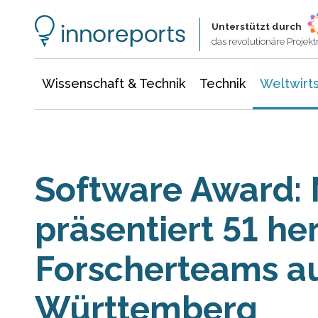
Wissenschaft & Technik
Informationstechnologie
Energie & Elektrotechnik
Unterstützt durch
das revolutionäre Proje
Wissenschaft & Technik
Technik
Weltwirts
Software Award: 
präsentiert 51 h
Forscherteams a
Württemberg