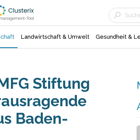
Landwirtschaft & Umwelt
Gesundheit &
Agrar- Forstwissenschaften
Unternehmensmeldungen
Biowissenschafte
Ökologie Umwelt- Naturschutz
ktmanagement-Tool
chaft
Landwirtschaft & Umwelt
Gesundheit & L
MFG Stiftung
erausragende
us Baden-