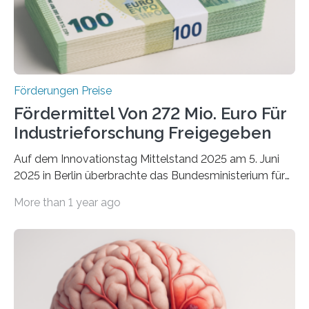
Förderungen Preise
Fördermittel Von 272 Mio. Euro Für
Industrieforschung Freigegeben
Auf dem Innovationstag Mittelstand 2025 am 5. Juni
2025 in Berlin überbrachte das Bundesministerium für
Wirtschaft und Energie eine gute Nachricht:
More than 1 year ago
Überplanmäßige Verpflichtungsermächtigungen in
Höhe von bis zu 272 Millionen Euro wurden in dieser
Woche vom Haushaltsausschuss freigegeben – unter
anderem zur Unterstützung der
Industrieforschungsprogramme Industrielle
Gemeinschaftsforschung (IGF), Zentrales
Innovationsprogramm Mittelstand (ZIM) und