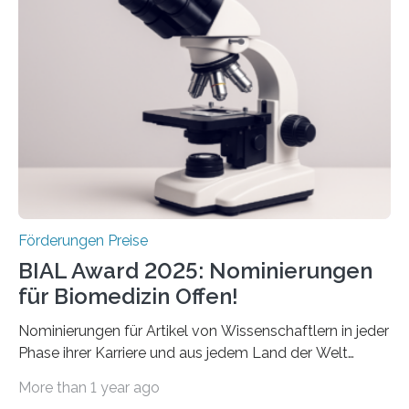
Schlaganfallforschung, um die Behandlung der
Betroffenen zu verbessern. Dazu schreibt sie auch in
diesem Jahr wieder deutschlandweit den Hentschel-
Preis aus. Er richtet sich gezielt an jüngere
Forscherinnen und Forscher unter 40 Jahren. Geehrt
werden soll eine herausragende Doktorarbeit oder eine
hochrangige wissenschaftliche Publikation zum Thema
Schlaganfall….
Förderungen Preise
BIAL Award 2025: Nominierungen
für Biomedizin Offen!
Nominierungen für Artikel von Wissenschaftlern in jeder
Phase ihrer Karriere und aus jedem Land der Welt
willkommen sind Dieser internationale Preis wurde ins
More than 1 year ago
Leben gerufen, um die bemerkenswertesten