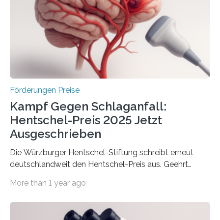
Innovationskompetenz INNO-KOM. Auf dem
Innovationstag Mittelstand 2025 am 5. Juni 2025 in
Berlin überbrachte das Bundesministerium für
Wirtschaft und Energie eine gute Nachricht:
Überplanmäßige Verpflichtungsermächtigungen in
Höhe…
Förderungen Preise
Kampf Gegen Schlaganfall:
Hentschel-Preis 2025 Jetzt
Ausgeschrieben
Die Würzburger Hentschel-Stiftung schreibt erneut
deutschlandweit den Hentschel-Preis aus. Geehrt
werden soll eine herausragende Doktorarbeit oder eine
More than 1 year ago
hochrangige wissenschaftliche Publikation zum Thema
Schlaganfall. Die Hentschel-Stiftung „Kampf dem
Schlaganfall“ mit Sitz in Würzburg fördert die