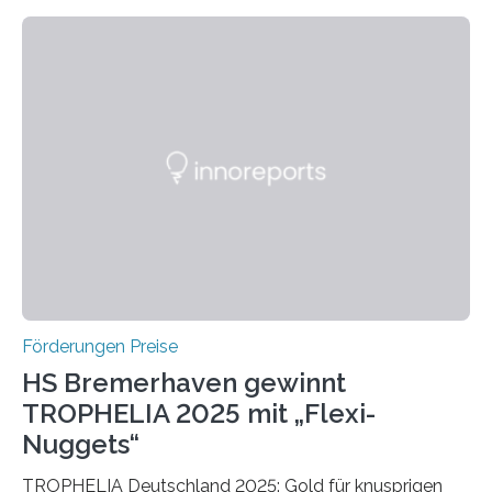
wissenschaftlichen Entdeckungen im biomedizinischen
Bereich auszuzeichnen. Er hat sich einen wachsenden
Ruf als Vorstufe zum Nobelpreis erarbeitet, da er in
einer früheren Ausgabe zwei Autoren auszeichnete, die
später mit dem Nobelpreis für Medizin geehrt wurden.
Die vierte Ausgabe des internationalen Preises der BIAL
Foundation, des BIAL Award in Biomedicine ist in
vollem…
Förderungen Preise
HS Bremerhaven gewinnt
TROPHELIA 2025 mit „Flexi-
Nuggets“
TROPHELIA Deutschland 2025: Gold für knusprigen