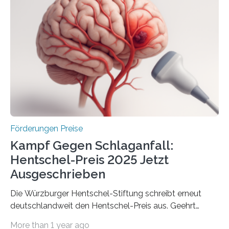
Industrieforschungsprogramme Industrielle
Gemeinschaftsforschung (IGF), Zentrales
Innovationsprogramm Mittelstand (ZIM) und
Innovationskompetenz INNO-KOM. Auf dem
Innovationstag Mittelstand 2025 am 5. Juni 2025 in
Berlin überbrachte das Bundesministerium für
Wirtschaft und Energie eine gute Nachricht:
Überplanmäßige Verpflichtungsermächtigungen in
Höhe…
Förderungen Preise
Kampf Gegen Schlaganfall:
Hentschel-Preis 2025 Jetzt
Ausgeschrieben
Die Würzburger Hentschel-Stiftung schreibt erneut
deutschlandweit den Hentschel-Preis aus. Geehrt
werden soll eine herausragende Doktorarbeit oder eine
More than 1 year ago