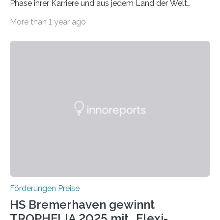
Phase ihrer Karriere und aus jedem Land der Welt
willkommen sind Dieser internationale Preis wurde ins
More than 1 year ago
Leben gerufen, um die bemerkenswertesten
wissenschaftlichen Entdeckungen im biomedizinischen
Bereich auszuzeichnen. Er hat sich einen wachsenden
Ruf als Vorstufe zum Nobelpreis erarbeitet, da er in
einer früheren Ausgabe zwei Autoren auszeichnete, die
später mit dem Nobelpreis für Medizin geehrt wurden.
Die vierte Ausgabe des internationalen Preises der BIAL
Foundation, des BIAL Award in Biomedicine ist in
vollem…
Förderungen Preise
HS Bremerhaven gewinnt
TROPHELIA 2025 mit „Flexi-