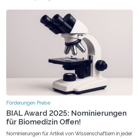
hochrangige wissenschaftliche Publikation zum Thema
Schlaganfall. Die Hentschel-Stiftung „Kampf dem
Schlaganfall“ mit Sitz in Würzburg fördert die
Schlaganfallforschung, um die Behandlung der
Betroffenen zu verbessern. Dazu schreibt sie auch in
diesem Jahr wieder deutschlandweit den Hentschel-
Preis aus. Er richtet sich gezielt an jüngere
Forscherinnen und Forscher unter 40 Jahren. Geehrt
werden soll eine herausragende Doktorarbeit oder eine
hochrangige wissenschaftliche Publikation zum Thema
Schlaganfall….
Förderungen Preise
BIAL Award 2025: Nominierungen
für Biomedizin Offen!
Nominierungen für Artikel von Wissenschaftlern in jeder