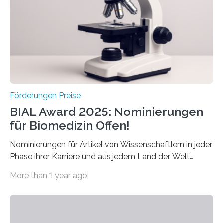
Preis aus. Er richtet sich gezielt an jüngere
Forscherinnen und Forscher unter 40 Jahren. Geehrt
werden soll eine herausragende Doktorarbeit oder eine
hochrangige wissenschaftliche Publikation zum Thema
Schlaganfall….
Förderungen Preise
BIAL Award 2025: Nominierungen
für Biomedizin Offen!
Nominierungen für Artikel von Wissenschaftlern in jeder
Phase ihrer Karriere und aus jedem Land der Welt
willkommen sind Dieser internationale Preis wurde ins
More than 1 year ago
Leben gerufen, um die bemerkenswertesten
wissenschaftlichen Entdeckungen im biomedizinischen
Bereich auszuzeichnen. Er hat sich einen wachsenden
Ruf als Vorstufe zum Nobelpreis erarbeitet, da er in