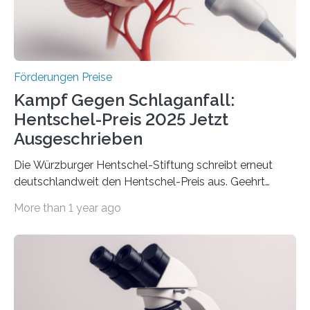
Wirtschaft und Energie eine gute Nachricht:
Überplanmäßige Verpflichtungsermächtigungen in
Höhe…
Förderungen Preise
Kampf Gegen Schlaganfall:
Hentschel-Preis 2025 Jetzt
Ausgeschrieben
Die Würzburger Hentschel-Stiftung schreibt erneut
deutschlandweit den Hentschel-Preis aus. Geehrt
werden soll eine herausragende Doktorarbeit oder eine
More than 1 year ago
hochrangige wissenschaftliche Publikation zum Thema
Schlaganfall. Die Hentschel-Stiftung „Kampf dem
Schlaganfall“ mit Sitz in Würzburg fördert die
Schlaganfallforschung, um die Behandlung der
Betroffenen zu verbessern. Dazu schreibt sie auch in
diesem Jahr wieder deutschlandweit den Hentschel-