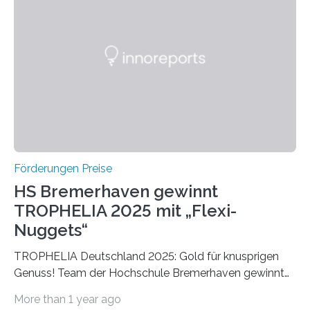
einer früheren Ausgabe zwei Autoren auszeichnete, die
später mit dem Nobelpreis für Medizin geehrt wurden.
Die vierte Ausgabe des internationalen Preises der BIAL
Foundation, des BIAL Award in Biomedicine ist in
vollem…
Förderungen Preise
HS Bremerhaven gewinnt
TROPHELIA 2025 mit „Flexi-
Nuggets“
TROPHELIA Deutschland 2025: Gold für knusprigen
Genuss! Team der Hochschule Bremerhaven gewinnt
mit “Flexi-Nuggets” und vertritt Deutschland bei
More than 1 year ago
ECOTROPHELIAMit der Produktidee “Flexi-Nuggets”