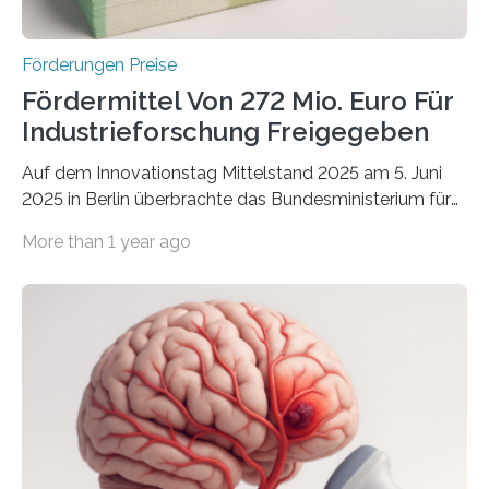
Förderungen Preise
Fördermittel Von 272 Mio. Euro Für
Industrieforschung Freigegeben
Auf dem Innovationstag Mittelstand 2025 am 5. Juni
2025 in Berlin überbrachte das Bundesministerium für
Wirtschaft und Energie eine gute Nachricht:
More than 1 year ago
Überplanmäßige Verpflichtungsermächtigungen in
Höhe von bis zu 272 Millionen Euro wurden in dieser
Woche vom Haushaltsausschuss freigegeben – unter
anderem zur Unterstützung der
Industrieforschungsprogramme Industrielle
Gemeinschaftsforschung (IGF), Zentrales
Innovationsprogramm Mittelstand (ZIM) und
Innovationskompetenz INNO-KOM. Auf dem
Innovationstag Mittelstand 2025 am 5. Juni 2025 in
Berlin überbrachte das Bundesministerium für