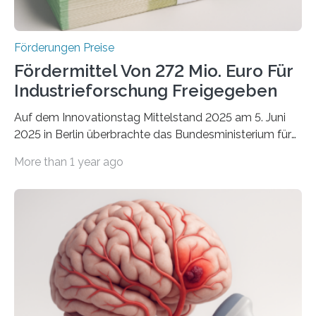
Förderungen Preise
Fördermittel Von 272 Mio. Euro Für
Industrieforschung Freigegeben
Auf dem Innovationstag Mittelstand 2025 am 5. Juni
2025 in Berlin überbrachte das Bundesministerium für
Wirtschaft und Energie eine gute Nachricht:
More than 1 year ago
Überplanmäßige Verpflichtungsermächtigungen in
Höhe von bis zu 272 Millionen Euro wurden in dieser
Woche vom Haushaltsausschuss freigegeben – unter
anderem zur Unterstützung der
Industrieforschungsprogramme Industrielle
Gemeinschaftsforschung (IGF), Zentrales
Innovationsprogramm Mittelstand (ZIM) und
Innovationskompetenz INNO-KOM. Auf dem
Innovationstag Mittelstand 2025 am 5. Juni 2025 in