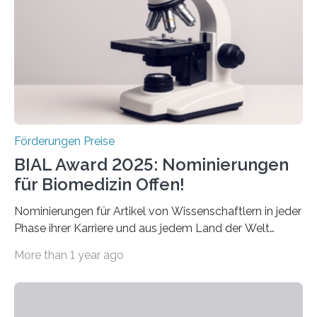
Preis aus. Er richtet sich gezielt an jüngere
Forscherinnen und Forscher unter 40 Jahren. Geehrt
werden soll eine herausragende Doktorarbeit oder eine
hochrangige wissenschaftliche Publikation zum Thema
Schlaganfall….
Förderungen Preise
BIAL Award 2025: Nominierungen
für Biomedizin Offen!
Nominierungen für Artikel von Wissenschaftlern in jeder
Phase ihrer Karriere und aus jedem Land der Welt
willkommen sind Dieser internationale Preis wurde ins
More than 1 year ago
Leben gerufen, um die bemerkenswertesten
wissenschaftlichen Entdeckungen im biomedizinischen
Bereich auszuzeichnen. Er hat sich einen wachsenden
Ruf als Vorstufe zum Nobelpreis erarbeitet, da er in