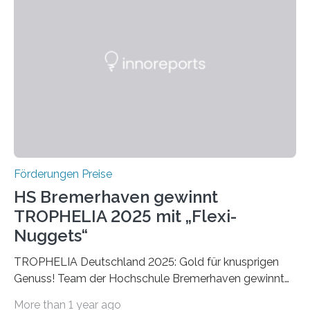
einer früheren Ausgabe zwei Autoren auszeichnete, die
später mit dem Nobelpreis für Medizin geehrt wurden.
Die vierte Ausgabe des internationalen Preises der BIAL
Foundation, des BIAL Award in Biomedicine ist in
vollem…
Förderungen Preise
HS Bremerhaven gewinnt
TROPHELIA 2025 mit „Flexi-
Nuggets“
TROPHELIA Deutschland 2025: Gold für knusprigen
Genuss! Team der Hochschule Bremerhaven gewinnt
mit “Flexi-Nuggets” und vertritt Deutschland bei
More than 1 year ago